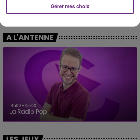
Gérer mes choix
JUNGELI & EMMA
DESTINY'S CHILD
Juste Un Peu
Say My Name
A L'ANTENNE
14h00 - 15h00
La Radio Pop
LES JEUX