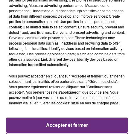
21h53
21h53
21h50
21h50
advertising; Measure advertising performance; Measure content
performance; Understand audiences through statistics or combinations
of data from different sources; Develop and improve services; Create
profiles to personalise content; Use profiles to select personalised
content; Use limited data to select content; Ensure security, prevent and
detect fraud, and fix errors; Deliver and present advertising and content;
Save and communicate privacy choices. These technologies may
process personal data such as IP address and browsing data to offer
following functionalities: Identify devices based on information actively
requested; Use precise geolocation data; Match and combine data from
other data sources; Link different devices; Identify devices based on
CAMERON WHITCOMB
PORTUGAL THE MAN
information transmitted automatically.
Medusa
Feel It Still
Vous pouvez accepter en cliquant sur "Accepter et fermer", ou affiner en
sélectionnant les finalités et/ou partenaires dans "Gérer mes choix".
21h47
21h47
21h43
21h43
Vous pouvez également refuser en cliquant sur "Continuer sans
accepter". Vos préférences ne s'appliqueront que pour ce site. Vous
pouvez mettre à jour vos choix, ou retirer votre consentement à tout
moment via le lien "Gérer les cookies" situé en bas de chaque page.
Accepter et fermer