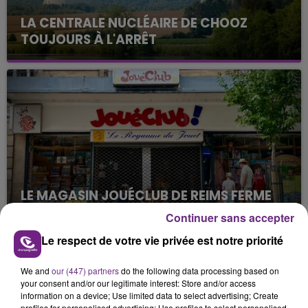
LA CENTRALE NUCLÉAIRE DE CHOOZ
TOUJOURS À L'ARRÊT
Cela fait déjà une semaine que la centrale
nucléaire ardennaise est à l'arrêt. Une situation
justifiée par la sécheresse intense qui est toujours
présente.
LE MAGASIN JOUÉCLUB DE REIMS FERME
SES PORTES
Continuer sans accepter
C'était l'une des institutions du centre-ville
Le respect de votre vie privée est notre priorité
rémois. Le magasin JouéClub est contraint de
fermer ses portes.
TITRES DIFFUSÉS
We and
our (447) partners
do the following data processing based on
your consent and/or our legitimate interest: Store and/or access
information on a device; Use limited data to select advertising; Create
profiles for personalised advertising; Use profiles to select personalised