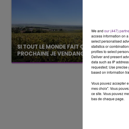
6h00 - 10h00
LA FAMILLE
We and
our (447) partn
access information on a 
select personalised ad
SI TOUT LE MONDE FAIT ÇA, MOI L'ANNÉE
statistics or combinatio
profiles to select person
PROCHAINE JE VENDANGE EN...
Deliver and present adv
La vendange en Champagne a débuté ce jeudi
data such as IP address 
requested; Use precise g
6 août dans la commune de Montgueux (Aube).
based on information tra
Du jamais vu !
Vous pouvez accepter en 
mes choix". Vous pouvez
ce site. Vous pouvez met
bas de chaque page.
10h00 - 14h00
LE TICKET DE CAISSE