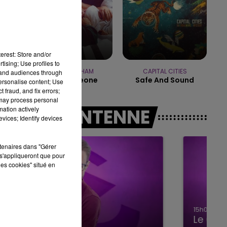
14h00 - 15h00
LA RADIO POP
erest: Store and/or
tising; Use profiles to
LUKAS GRAHAM
CAPITAL CITIES
tand audiences through
Love Someone
Safe And Sound
personalise content; Use
 fraud, and fix errors;
 may process personal
mation actively
A L'ANTENNE
vices; Identify devices
rtenaires dans "Gérer
s'appliqueront que pour
les cookies" situé en
15h00 - 19h00
Le Club Champagne FM