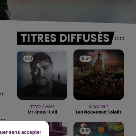
TITRES DIFFUSÉS
1h01
1h01
0h57
0h57
en
TEDDY SWIMS
INDOCHINE
Mr Know It All
Les Nouveaux Soleils
0h54
0h54
0h51
0h51
uer sans accepter