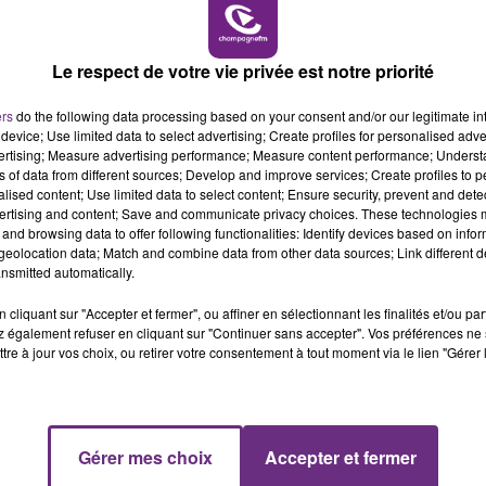
10h00 - 14h00
LE TICKET DE CAISSE
Le respect de votre vie privée est notre priorité
ers
do the following data processing based on your consent and/or our legitimate int
device; Use limited data to select advertising; Create profiles for personalised adver
vertising; Measure advertising performance; Measure content performance; Unders
L'INSPECTION DU TRAVAIL RAPPELLE À
ns of data from different sources; Develop and improve services; Create profiles to 
alised content; Use limited data to select content; Ensure security, prevent and detect
L'ORDRE SUR LES CONDITIONS DE...
ertising and content; Save and communicate privacy choices. These technologies
Alors que les dates de début des vendange
and browsing data to offer following functionalities: Identify devices based on infor
eolocation data; Match and combine data from other data sources; Link different de
2026 s'est avéré être plus précoce que prévu,
nsmitted automatically.
l'inspection du Travail en profite pour rappeler
les conditions de...
cliquant sur "Accepter et fermer", ou affiner en sélectionnant les finalités et/ou pa
 également refuser en cliquant sur "Continuer sans accepter". Vos préférences ne 
tre à jour vos choix, ou retirer votre consentement à tout moment via le lien "Gérer 
14h00 - 15h00
Gérer mes choix
Accepter et fermer
La Radio Pop