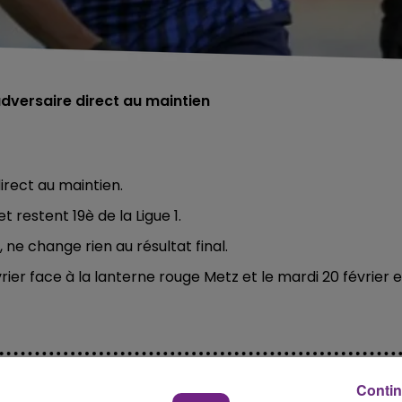
 adversaire direct au maintien
irect au maintien.
t restent 19è de la Ligue 1.
ne change rien au résultat final.
ier face à la lanterne rouge Metz et le mardi 20 février 
Contin