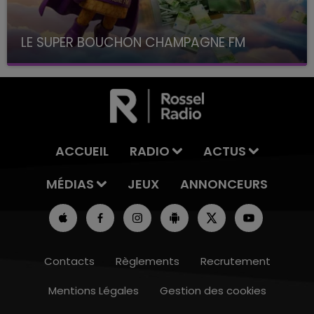
LE SUPER BOUCHON CHAMPAGNE FM
avec La Famille Champagne FM, à 8H10
ACCUEIL
RADIO
ACTUS
MÉDIAS
JEUX
ANNONCEURS
Contacts
Règlements
Recrutement
Mentions Légales
Gestion des cookies