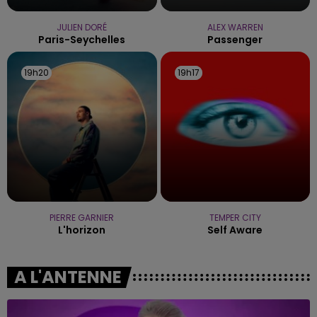
JULIEN DORÉ
ALEX WARREN
Paris-Seychelles
Passenger
19h20
19h20
19h17
19h17
PIERRE GARNIER
TEMPER CITY
L'horizon
Self Aware
A L'ANTENNE