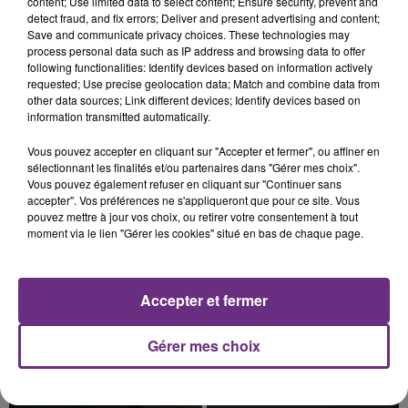
content; Use limited data to select content; Ensure security, prevent and
detect fraud, and fix errors; Deliver and present advertising and content;
Save and communicate privacy choices. These technologies may
process personal data such as IP address and browsing data to offer
following functionalities: Identify devices based on information actively
requested; Use precise geolocation data; Match and combine data from
UN FEU DE REMORQUE BLOQUE LA
other data sources; Link different devices; Identify devices based on
CIRCULATION DANS LES ARDENNES
information transmitted automatically.
Un feu de remorque s'est déclaré ce mercredi en
Vous pouvez accepter en cliquant sur "Accepter et fermer", ou affiner en
fin de matinée sur l'A34.
sélectionnant les finalités et/ou partenaires dans "Gérer mes choix".
Vous pouvez également refuser en cliquant sur "Continuer sans
TITRES DIFFUSÉS
accepter". Vos préférences ne s'appliqueront que pour ce site. Vous
pouvez mettre à jour vos choix, ou retirer votre consentement à tout
moment via le lien "Gérer les cookies" situé en bas de chaque page.
19h25
19h25
19h23
19h23
Accepter et fermer
Gérer mes choix