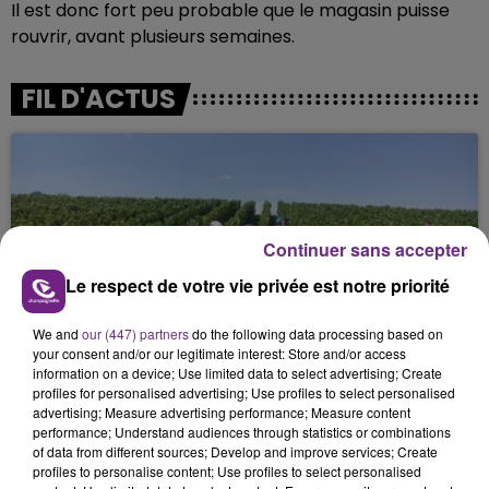
Il est donc fort peu probable que le magasin puisse
rouvrir, avant plusieurs semaines.
FIL D'ACTUS
Continuer sans accepter
Le respect de votre vie privée est notre priorité
L'INSPECTION DU TRAVAIL RAPPELLE À
We and
our (447) partners
do the following data processing based on
your consent and/or our legitimate interest: Store and/or access
L'ORDRE SUR LES CONDITIONS DE...
information on a device; Use limited data to select advertising; Create
Alors que les dates de début des vendange 2026
profiles for personalised advertising; Use profiles to select personalised
s'est avéré être plus précoce que prévu,
advertising; Measure advertising performance; Measure content
performance; Understand audiences through statistics or combinations
l'inspection du Travail en profite pour rappeler
of data from different sources; Develop and improve services; Create
les conditions de...
profiles to personalise content; Use profiles to select personalised