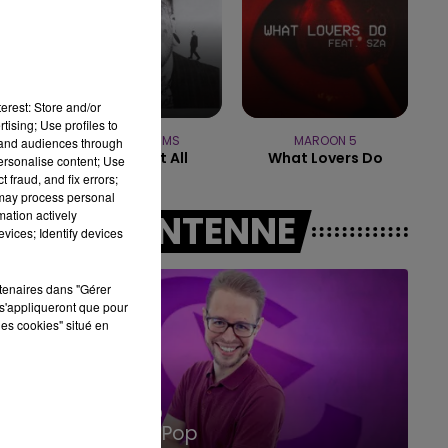
10h00 - 14h00
LE TICKET DE CAISSE
erest: Store and/or
tising; Use profiles to
TEDDY SWIMS
MAROON 5
tand audiences through
Mr Know It All
What Lovers Do
personalise content; Use
 fraud, and fix errors;
 may process personal
mation actively
A L'ANTENNE
vices; Identify devices
rtenaires dans "Gérer
s'appliqueront que pour
les cookies" situé en
15h00 - 19h00
op
Le Club Champa