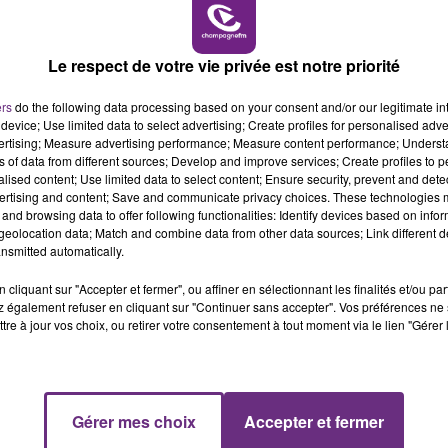
gez la fiche horaires.
6h00 - 10h00
LA FAMILLE
Le respect de votre vie privée est notre priorité
.
ers
rgez la fiche horaires.
do the following data processing based on your consent and/or our legitimate int
device; Use limited data to select advertising; Create profiles for personalised adver
vertising; Measure advertising performance; Measure content performance; Unders
ns of data from different sources; Develop and improve services; Create profiles to 
 :
téléchargez la fiche horaires.
alised content; Use limited data to select content; Ensure security, prevent and detect
ertising and content; Save and communicate privacy choices. These technologies
DIZIER ( BAR le DUC) :
téléchargez la fiche horaires
and browsing data to offer following functionalities: Identify devices based on infor
eolocation data; Match and combine data from other data sources; Link different de
nsmitted automatically.
cé au printemps dernier.
cliquant sur "Accepter et fermer", ou affiner en sélectionnant les finalités et/ou pa
 également refuser en cliquant sur "Continuer sans accepter". Vos préférences ne 
erroviaire ne s'éteint pas pour autant.
tre à jour vos choix, ou retirer votre consentement à tout moment via le lien "Gérer 
 les 6 et 7 juillet prochains, premier grand week-end de
 14h00
14h00 - 15h00
Gérer mes choix
Accepter et fermer
CKET DE CAISSE
La Radio P