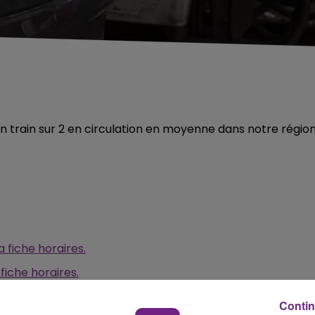
 train sur 2 en circulation en moyenne dans notre région
 fiche horaires.
fiche horaires.
che horaires.
Contin