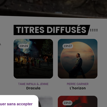
TITRES DIFFUSÉS
.
23h39
23h39
23h37
23h37
TAME IMPALA & JENNIE
PIERRE GARNIER
Dracula
L'horizon
23h33
23h33
23h31
23h31
uer sans accepter