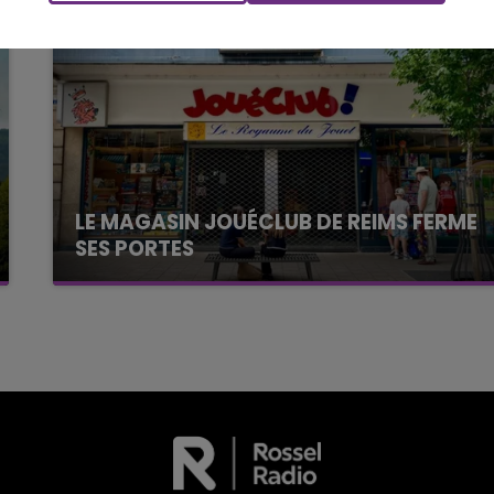
LE MAGASIN JOUÉCLUB DE REIMS FERME
SES PORTES
C'était l'une des institutions du centre-ville
rémois. Le magasin JouéClub est contraint de
fermer ses portes.