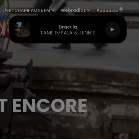
Live :
CHAMPAGNE FM
Webradios
Podcasts
Dracula
TAME IMPALA & JENNIE
T ENCORE