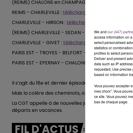
(REIMS) CHALONS en CHAMPAGNE - DIJON :
téléchar
LE BEST OF DE LA FAMILLE
CHAMPAGNE FM
REIMS - CHARLEVILLE :
téléchargez la fiche horaires.
CHARLEVILLE - HIRSON :
téléchargez la fiche horaires
(REIMS) CHARLEVILLE - SEDAN - THIONVILLE :
We and
our (447) partn
télécha
access information on a 
CHARLEVILLE - GIVET :
téléchargez la fiche horaires.
select personalised ad
statistics or combinatio
PARIS EST - TROYES - BELFORT - MULHOUSE (DIJON)
profiles to select person
Deliver and present adv
PARIS EST - EPERNAY - CHALONS en CHAMPAGNE - ST 
data such as IP address 
requested; Use precise g
based on information tra
Il s’agit du 18e et dernier épisode du calendrier lan
Vous pouvez accepter en 
mes choix". Vous pouvez
Mais la colère des cheminots, opposés à la réforme f
ce site. Vous pouvez met
bas de chaque page.
La CGT appelle à de nouvelles journées de débrayage
départs en vacances.
6h00 - 10h00
10h00 -
FIL D'ACTUS
La Famille
LE TI