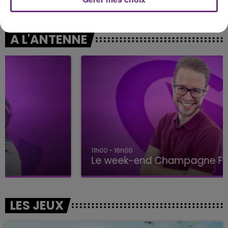
Imagine
Catch & Release
A L'ANTENNE
11h00 - 16h00
Le week-end Champagne FM
LES JEUX