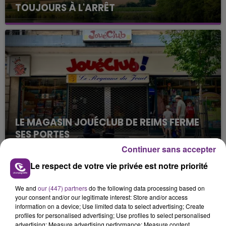
TOUJOURS À L'ARRÊT
Cela fait déjà une semaine que la centrale
nucléaire ardennaise est à l'arrêt. Une situation
justifiée par la sécheresse intense qui est toujours
présente.
LE MAGASIN JOUÉCLUB DE REIMS FERME
SES PORTES
C'était l'une des institutions du centre-ville
Continuer sans accepter
rémois. Le magasin JouéClub est contraint de
Le respect de votre vie privée est notre priorité
fermer ses portes.
TITRES DIFFUSÉS
We and
our (447) partners
do the following data processing based on
your consent and/or our legitimate interest: Store and/or access
information on a device; Use limited data to select advertising; Create
0h00
0h00
23h56
23h56
profiles for personalised advertising; Use profiles to select personalised
advertising; Measure advertising performance; Measure content