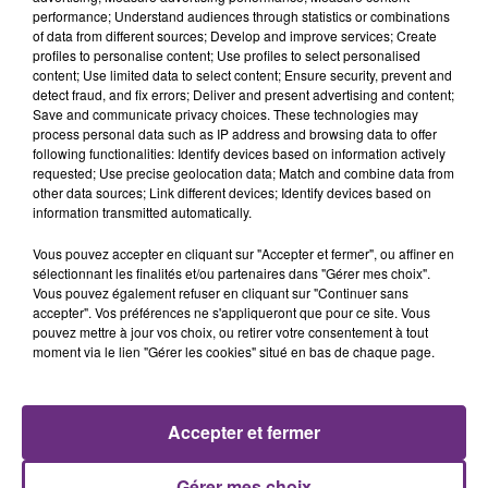
performance; Understand audiences through statistics or combinations
of data from different sources; Develop and improve services; Create
profiles to personalise content; Use profiles to select personalised
content; Use limited data to select content; Ensure security, prevent and
detect fraud, and fix errors; Deliver and present advertising and content;
Save and communicate privacy choices. These technologies may
process personal data such as IP address and browsing data to offer
following functionalities: Identify devices based on information actively
requested; Use precise geolocation data; Match and combine data from
SHAKIRA FEAT. BURNA BOY
OLIVIA RODRIGO
other data sources; Link different devices; Identify devices based on
Dai Dai
Stupid Song
information transmitted automatically.
Vous pouvez accepter en cliquant sur "Accepter et fermer", ou affiner en
23h54
23h54
23h51
23h51
sélectionnant les finalités et/ou partenaires dans "Gérer mes choix".
Vous pouvez également refuser en cliquant sur "Continuer sans
accepter". Vos préférences ne s'appliqueront que pour ce site. Vous
pouvez mettre à jour vos choix, ou retirer votre consentement à tout
moment via le lien "Gérer les cookies" situé en bas de chaque page.
Accepter et fermer
CARBONNE
MATT SIMONS
Gérer mes choix