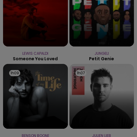
LEWIS CAPALDI
JUNGELI
Someone You Loved
Petit Genie
1h09
1h09
1h07
1h07
BENSON BOONE
JULIEN LIEB