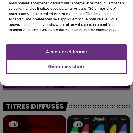
Vous pouvez accepter en cliquant sur "Accepter et fermer", ou affiner en
TOUJOURS À L'ARRÊT
sélectionnant les finalités et/ou partenaires dans "Gérer mes choix".
Cela fait déjà une semaine que la centrale
Vous pouvez également refuser en cliquant sur "Continuer sans
nucléaire ardennaise est à l'arrêt. Une situation
accepter". Vos préférences ne s'appliqueront que pour ce site. Vous
pouvez mettre à jour vos choix, ou retirer votre consentement à tout
justifiée par la sécheresse intense qui est toujours
moment via le lien "Gérer les cookies" situé en bas de chaque page.
présente.
Accepter et fermer
Gérer mes choix
LE MAGASIN JOUÉCLUB DE REIMS FERME
SES PORTES
C'était l'une des institutions du centre-ville
rémois. Le magasin JouéClub est contraint de
fermer ses portes.
TITRES DIFFUSÉS
1h17
1h17
1h13
1h13