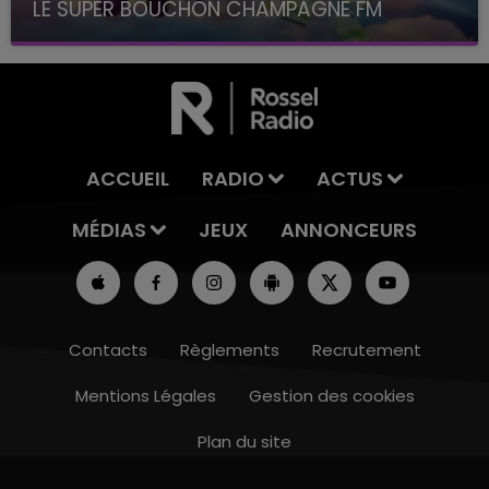
LE SUPER BOUCHON CHAMPAGNE FM
avec La Famille Champagne FM, à 8H10
ACCUEIL
RADIO
ACTUS
MÉDIAS
JEUX
ANNONCEURS
Contacts
Règlements
Recrutement
Mentions Légales
Gestion des cookies
Plan du site
19h00 - 19h15
LA POP MACHINE - CHAMPAGNE FM