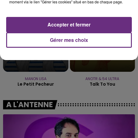
Fever Dream
Mr Saxobeat
moment via le lien "Gérer les cookies" situé en bas de chaque page.
14h34
14h34
14h28
14h28
Accepter et fermer
Gérer mes choix
MANON LISA
ANOTR & 54 ULTRA
Le Petit Pecheur
Talk To You
A L'ANTENNE