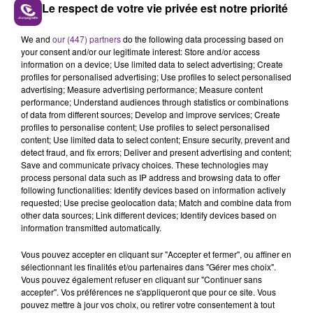
Le respect de votre vie privée est notre priorité
LA CENTRALE NUCLÉAIRE DE CHOOZ
We and
our (447) partners
do the following data processing based on
your consent and/or our legitimate interest: Store and/or access
TOUJOURS À L'ARRÊT
information on a device; Use limited data to select advertising; Create
Cela fait déjà une semaine que la centrale
profiles for personalised advertising; Use profiles to select personalised
nucléaire ardennaise est à l'arrêt. Une situation
advertising; Measure advertising performance; Measure content
performance; Understand audiences through statistics or combinations
justifiée par la sécheresse intense qui est toujours
TITRES DIFFUSÉS
of data from different sources; Develop and improve services; Create
présente.
profiles to personalise content; Use profiles to select personalised
content; Use limited data to select content; Ensure security, prevent and
detect fraud, and fix errors; Deliver and present advertising and content;
14h39
14h39
14h36
14h36
Save and communicate privacy choices. These technologies may
process personal data such as IP address and browsing data to offer
following functionalities: Identify devices based on information actively
requested; Use precise geolocation data; Match and combine data from
other data sources; Link different devices; Identify devices based on
information transmitted automatically.
Vous pouvez accepter en cliquant sur "Accepter et fermer", ou affiner en
sélectionnant les finalités et/ou partenaires dans "Gérer mes choix".
Vous pouvez également refuser en cliquant sur "Continuer sans
accepter". Vos préférences ne s'appliqueront que pour ce site. Vous
ALEX WARREN
ALEXANDRA STAN
pouvez mettre à jour vos choix, ou retirer votre consentement à tout