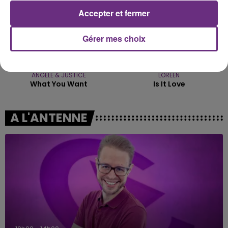
Accepter et fermer
Gérer mes choix
ANGELE & JUSTICE
LOREEN
What You Want
Is It Love
A L'ANTENNE