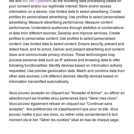
We and
our (447) partners
do the following data processing based on
rémois. Le magasin JouéClub est contraint de
your consent and/or our legitimate interest: Store and/or access
information on a device; Use limited data to select advertising; Create
fermer ses portes.
TITRES DIFFUSÉS
profiles for personalised advertising; Use profiles to select personalised
advertising; Measure advertising performance; Measure content
performance; Understand audiences through statistics or combinations
of data from different sources; Develop and improve services; Create
19h48
19h48
19h45
19h45
profiles to personalise content; Use profiles to select personalised
content; Use limited data to select content; Ensure security, prevent and
detect fraud, and fix errors; Deliver and present advertising and content;
Save and communicate privacy choices. These technologies may
process personal data such as IP address and browsing data to offer
following functionalities: Identify devices based on information actively
requested; Use precise geolocation data; Match and combine data from
other data sources; Link different devices; Identify devices based on
information transmitted automatically.
Vous pouvez accepter en cliquant sur "Accepter et fermer", ou affiner en
JEREMY FREROT
KALEO
sélectionnant les finalités et/ou partenaires dans "Gérer mes choix".
Frerot
Way Down We Go
Vous pouvez également refuser en cliquant sur "Continuer sans
accepter". Vos préférences ne s'appliqueront que pour ce site. Vous
pouvez mettre à jour vos choix, ou retirer votre consentement à tout
19h42
19h42
19h40
19h40
moment via le lien "Gérer les cookies" situé en bas de chaque page.