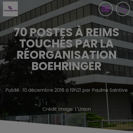
70 POSTES À REIMS
TOUCHÉS PAR LA
RÉORGANISATION
BOEHRINGER
Publié : 10 décembre 2018 à 19h21 par Pauline Saintive
Crédit image:
L'Union