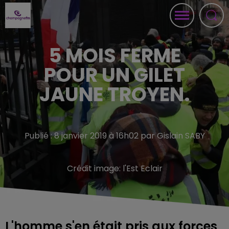
5 MOIS FERME
POUR UN GILET
JAUNE TROYEN.
Publié : 8 janvier 2019 à 16h02 par Gislain SABY
Crédit image:
l'Est Eclair
L'homme s'en était pris aux forces