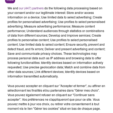
VENEZ FÊTER CE WEEK-END
L'ANNIVERSAIRE DE WOINIC
We and
our (447) partners
do the following data processing based on
your consent and/or our legitimate interest: Store and/or access
Ce samedi 8 août sera un grand jour :
information on a device; Use limited data to select advertising; Create
l'anniversaire du plus gros sanglier du monde.
profiles for personalised advertising; Use profiles to select personalised
Une fête est donc organisée et vous êtes tous
advertising; Measure advertising performance; Measure content
TITRES DIFFUSÉS
performance; Understand audiences through statistics or combinations
conviés !
of data from different sources; Develop and improve services; Create
profiles to personalise content; Use profiles to select personalised
content; Use limited data to select content; Ensure security, prevent and
8h26
8h26
8h23
8h23
detect fraud, and fix errors; Deliver and present advertising and content;
Save and communicate privacy choices. These technologies may
process personal data such as IP address and browsing data to offer
following functionalities: Identify devices based on information actively
requested; Use precise geolocation data; Match and combine data from
other data sources; Link different devices; Identify devices based on
information transmitted automatically.
Vous pouvez accepter en cliquant sur "Accepter et fermer", ou affiner en
sélectionnant les finalités et/ou partenaires dans "Gérer mes choix".
Vous pouvez également refuser en cliquant sur "Continuer sans
ALEX WARREN
CYRIL
accepter". Vos préférences ne s'appliqueront que pour ce site. Vous
Fever Dream
Stumblin' In
pouvez mettre à jour vos choix, ou retirer votre consentement à tout
moment via le lien "Gérer les cookies" situé en bas de chaque page.