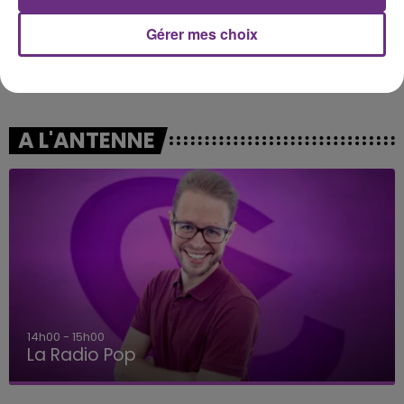
Gérer mes choix
JUNGELI & EMMA
MAROON 5
Juste Un Peu
This Love
A L'ANTENNE
14h00 - 15h00
La Radio Pop