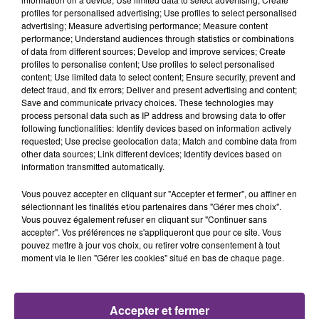
profiles for personalised advertising; Use profiles to select personalised
advertising; Measure advertising performance; Measure content
20h36
20h36
20h33
20h33
performance; Understand audiences through statistics or combinations
of data from different sources; Develop and improve services; Create
profiles to personalise content; Use profiles to select personalised
content; Use limited data to select content; Ensure security, prevent and
detect fraud, and fix errors; Deliver and present advertising and content;
Save and communicate privacy choices. These technologies may
process personal data such as IP address and browsing data to offer
following functionalities: Identify devices based on information actively
requested; Use precise geolocation data; Match and combine data from
other data sources; Link different devices; Identify devices based on
information transmitted automatically.
LOUANE
ALEX WARREN
Pardonne-Moi
Fever Dream
Vous pouvez accepter en cliquant sur "Accepter et fermer", ou affiner en
sélectionnant les finalités et/ou partenaires dans "Gérer mes choix".
Vous pouvez également refuser en cliquant sur "Continuer sans
20h30
20h30
20h27
20h27
accepter". Vos préférences ne s'appliqueront que pour ce site. Vous
pouvez mettre à jour vos choix, ou retirer votre consentement à tout
moment via le lien "Gérer les cookies" situé en bas de chaque page.
Accepter et fermer