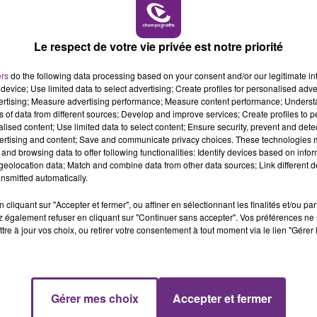
14h00 - 15h00
LA RADIO POP
Le respect de votre vie privée est notre priorité
VENEZ FÊTER CE WEEK-END
ers
do the following data processing based on your consent and/or our legitimate int
device; Use limited data to select advertising; Create profiles for personalised adver
L'ANNIVERSAIRE DE WOINIC
vertising; Measure advertising performance; Measure content performance; Unders
Ce samedi 8 août sera un grand jour :
ns of data from different sources; Develop and improve services; Create profiles to 
l'anniversaire du plus gros sanglier du monde.
alised content; Use limited data to select content; Ensure security, prevent and detect
ertising and content; Save and communicate privacy choices. These technologies
Une fête est donc organisée et vous êtes tous
and browsing data to offer following functionalities: Identify devices based on infor
conviés !
eolocation data; Match and combine data from other data sources; Link different de
nsmitted automatically.
cliquant sur "Accepter et fermer", ou affiner en sélectionnant les finalités et/ou pa
 également refuser en cliquant sur "Continuer sans accepter". Vos préférences ne 
tre à jour vos choix, ou retirer votre consentement à tout moment via le lien "Gérer 
19h00 - 19h15
Gérer mes choix
Accepter et fermer
LA POP MACHINE - CHAMPAGNE FM