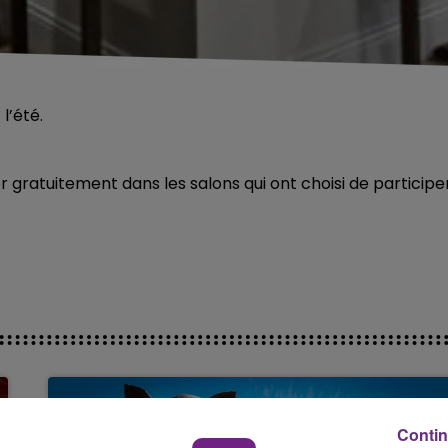
l’été.
fer gratuitement dans les salons qui ont choisi de participe
Contin