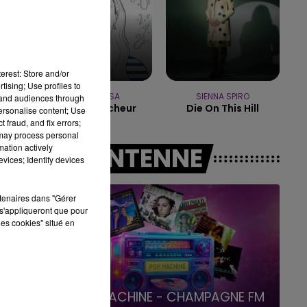
15h00 - 19h00
LE CLUB CHAMPAGNE FM
erest: Store and/or
tising; Use profiles to
MANON LISA
SIENNA SPIRO
tand audiences through
Le Petit Pecheur
Die On This Hill
personalise content; Use
 fraud, and fix errors;
 may process personal
mation actively
A L'ANTENNE
vices; Identify devices
rtenaires dans "Gérer
s'appliqueront que pour
les cookies" situé en
19h15 - 20h00
LA RADIO POP