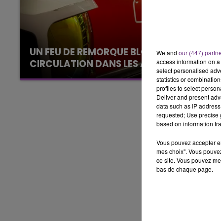
10h00 - 14h00
LE TICKET DE CAISSE
UN FEU DE REMORQUE BLOQUE LA
We and
our (447) partn
access information on a 
CIRCULATION DANS LES ARDENNES
select personalised ad
Un feu de remorque s'est déclaré ce mercredi
statistics or combinatio
en fin de matinée sur l'A34.
profiles to select person
Deliver and present adv
data such as IP address 
requested; Use precise g
based on information tra
Vous pouvez accepter en 
mes choix". Vous pouvez
ce site. Vous pouvez met
bas de chaque page.
15h00 - 19h00
Le Club Champagne FM