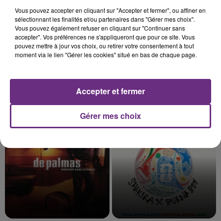
Vous pouvez accepter en cliquant sur "Accepter et fermer", ou affiner en
sélectionnant les finalités et/ou partenaires dans "Gérer mes choix".
Vous pouvez également refuser en cliquant sur "Continuer sans
accepter". Vos préférences ne s'appliqueront que pour ce site. Vous
pouvez mettre à jour vos choix, ou retirer votre consentement à tout
moment via le lien "Gérer les cookies" situé en bas de chaque page.
Accepter et fermer
CARBONNE
OFENBACH & STARSAILOR
Imagine
Four To The Floor
Gérer mes choix
16h19
16h19
16h15
16h15