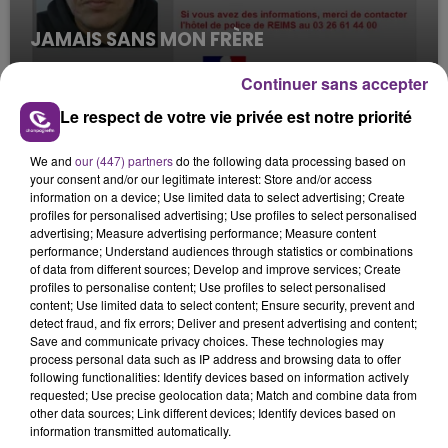
JAMAIS SANS MON FRÈRE
Julien Fourel n'a plus donné signé de vie depuis 5
Continuer sans accepter
mois. Sa sœur poursuit ses recherches pour le
retrouver.
Le respect de votre vie privée est notre priorité
We and
our (447) partners
do the following data processing based on
your consent and/or our legitimate interest: Store and/or access
information on a device; Use limited data to select advertising; Create
profiles for personalised advertising; Use profiles to select personalised
advertising; Measure advertising performance; Measure content
performance; Understand audiences through statistics or combinations
LA CENTRALE NUCLÉAIRE DE CHOOZ
of data from different sources; Develop and improve services; Create
TOUJOURS À L'ARRÊT
profiles to personalise content; Use profiles to select personalised
content; Use limited data to select content; Ensure security, prevent and
Cela fait déjà une semaine que la centrale
detect fraud, and fix errors; Deliver and present advertising and content;
nucléaire ardennaise est à l'arrêt. Une situation
Save and communicate privacy choices. These technologies may
process personal data such as IP address and browsing data to offer
justifiée par la sécheresse intense qui est toujours
TITRES DIFFUSÉS
following functionalities: Identify devices based on information actively
présente.
requested; Use precise geolocation data; Match and combine data from
other data sources; Link different devices; Identify devices based on
information transmitted automatically.
16h26
16h26
16h23
16h23