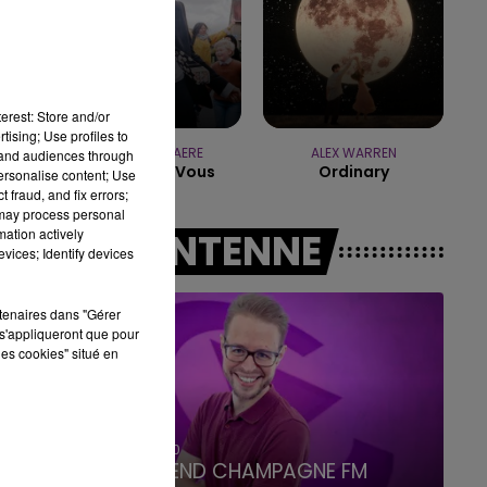
7h00 - 12h00
LE WEEK-END CHAMPAGNE FM
erest: Store and/or
tising; Use profiles to
PIERRE DE MAERE
ALEX WARREN
tand audiences through
Je Pense A Vous
Ordinary
personalise content; Use
 fraud, and fix errors;
 may process personal
mation actively
A L'ANTENNE
vices; Identify devices
rtenaires dans "Gérer
s'appliqueront que pour
les cookies" situé en
16h00 - 20h00
LE WEEK-END CHAMPAGNE FM