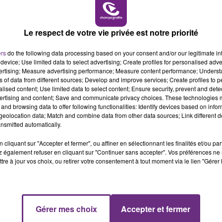
16h00 - 20h00
LE WEEK-END CHAMPAGNE FM
Le respect de votre vie privée est notre priorité
ers
do the following data processing based on your consent and/or our legitimate int
LE MAGASIN JOUÉCLUB DE REIMS FERME
device; Use limited data to select advertising; Create profiles for personalised adver
SES PORTES
vertising; Measure advertising performance; Measure content performance; Unders
ns of data from different sources; Develop and improve services; Create profiles to 
C'était l'une des institutions du centre-ville
alised content; Use limited data to select content; Ensure security, prevent and detect
rémois. Le magasin JouéClub est contraint de
ertising and content; Save and communicate privacy choices. These technologies
fermer ses portes.
and browsing data to offer following functionalities: Identify devices based on infor
eolocation data; Match and combine data from other data sources; Link different de
nsmitted automatically.
cliquant sur "Accepter et fermer", ou affiner en sélectionnant les finalités et/ou pa
 également refuser en cliquant sur "Continuer sans accepter". Vos préférences ne 
tre à jour vos choix, ou retirer votre consentement à tout moment via le lien "Gérer 
7h00 - 12h00
Gérer mes choix
Accepter et fermer
M
LE WEEK-END CHAMPAGNE FM