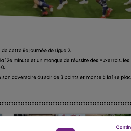
s de cette 9e journée de Ligue 2.
a 12e minute et un manque de réussite des Auxerrois, les
-0.
 son adversaire du soir de 3 points et monte à la 14e pla
Contin