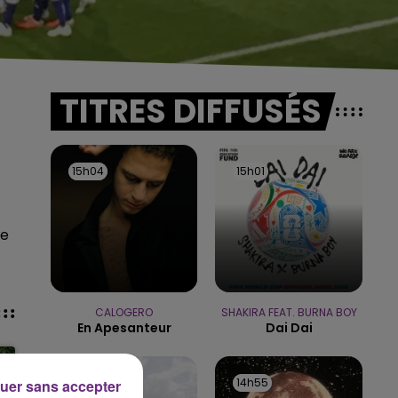
TITRES DIFFUSÉS
15h04
15h04
15h01
15h01
ce
CALOGERO
SHAKIRA FEAT. BURNA BOY
En Apesanteur
Dai Dai
14h58
14h58
14h55
14h55
uer sans accepter