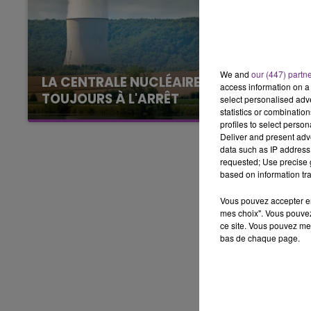
7h00 - 12h00
LE WEEK-END CHAMPAGNE FM
We and
our (447) partn
LA CENTRALE NUCLÉAIRE DE CHOOZ
access information on a 
TOUJOURS À L'ARRÊT
select personalised ad
statistics or combinatio
Cela fait déjà une semaine que la centrale
profiles to select person
nucléaire ardennaise est à l'arrêt. Une situation
Deliver and present adv
justifiée par la sécheresse intense qui est
data such as IP address 
requested; Use precise g
toujours présente.
based on information tra
Vous pouvez accepter en 
mes choix". Vous pouvez
ce site. Vous pouvez met
bas de chaque page.
16h00 - 20h00
GNE FM
LE WEEK-END CHAMPAGNE F