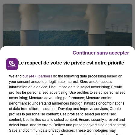
Continuer sans accepter
LA CENTRALE NUCLÉAIRE DE CHOOZ
Le respect de votre vie privée est notre priorité
TOUJOURS À L'ARRÊT
Cela fait déjà une semaine que la centrale
We and
our (447) partners
do the following data processing based on
nucléaire ardennaise est à l'arrêt. Une situation
your consent and/or our legitimate interest: Store and/or access
information on a device; Use limited data to select advertising; Create
justifiée par la sécheresse intense qui est toujours
profiles for personalised advertising; Use profiles to select personalised
présente.
advertising; Measure advertising performance; Measure content
performance; Understand audiences through statistics or combinations
of data from different sources; Develop and improve services; Create
profiles to personalise content; Use profiles to select personalised
content; Use limited data to select content; Ensure security, prevent and
detect fraud, and fix errors; Deliver and present advertising and content;
Save and communicate privacy choices. These technologies may