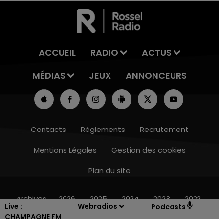
ACCUEIL
RADIO
ACTUS
MÉDIAS
JEUX
ANNONCEURS
Contacts
Règlements
Recrutement
Mentions Légales
Gestion des cookies
Plan du site
19h00 - 19h15
LA POP MACHINE - CHAMPAGNE FM
Archives
2026
2025
2024
2023
2022
Live :
Webradios
Podcasts
CHAMPAGNE FM