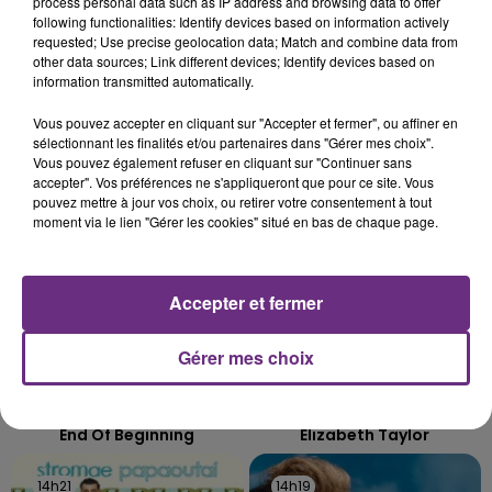
LE MAGASIN JOUÉCLUB DE REIMS FERME
process personal data such as IP address and browsing data to offer
SES PORTES
following functionalities: Identify devices based on information actively
requested; Use precise geolocation data; Match and combine data from
C'était l'une des institutions du centre-ville
other data sources; Link different devices; Identify devices based on
rémois. Le magasin JouéClub est contraint de
information transmitted automatically.
fermer ses portes.
TITRES DIFFUSÉS
Vous pouvez accepter en cliquant sur "Accepter et fermer", ou affiner en
sélectionnant les finalités et/ou partenaires dans "Gérer mes choix".
Vous pouvez également refuser en cliquant sur "Continuer sans
accepter". Vos préférences ne s'appliqueront que pour ce site. Vous
14h28
14h28
14h25
14h25
pouvez mettre à jour vos choix, ou retirer votre consentement à tout
moment via le lien "Gérer les cookies" situé en bas de chaque page.
Accepter et fermer
Gérer mes choix
DJO
TAYLOR SWIFT
End Of Beginning
Elizabeth Taylor
14h21
14h21
14h19
14h19