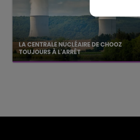
agne FM
Le Week-end Champagne 
LA CENTRALE NUCLÉAIRE DE CHOOZ
TOUJOURS À L'ARRÊT
Cela fait déjà une semaine que la centrale
nucléaire ardennaise est à l'arrêt. Une situation
justifiée par la sécheresse intense qui est
toujours présente.