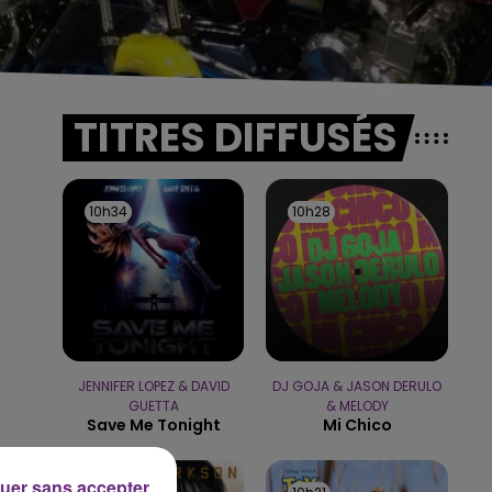
TITRES DIFFUSÉS
10h34
10h34
10h28
10h28
JENNIFER LOPEZ & DAVID
DJ GOJA & JASON DERULO
GUETTA
& MELODY
Save Me Tonight
Mi Chico
uer sans accepter