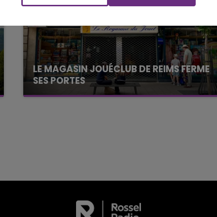
FM
BEST OF
LE MAGASIN JOUÉCLUB DE REIMS FERME
SES PORTES
C'était l'une des institutions du centre-ville
rémois. Le magasin JouéClub est contraint de
fermer ses portes.