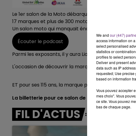
7h00 - 11h00
Le 1er salon de la Moto débarque à Troyes au Cube c
BEST OF
17 marques et plus de 300 motos neuves seront expo
Un salon moto qui manquait énormément dans la régi
We and
our (447) partn
Écouter le podcast
access information on a 
select personalised ad
statistics or combinatio
Parmi les exposants, il y aura Lionel Derisson le direc
profiles to select person
Deliver and present adv
L'occasion de découvrir la marque de moto préférée
data such as IP address 
requested; Use precise g
based on information tra
ET pour ses 115 ans, la marque présentera sa toute 
Vous pouvez accepter en 
mes choix". Vous pouvez
La billetterie pour ce salon de la moto est ouvert
ce site. Vous pouvez met
bas de chaque page.
FIL D'ACTUS
16h00 - 20h00