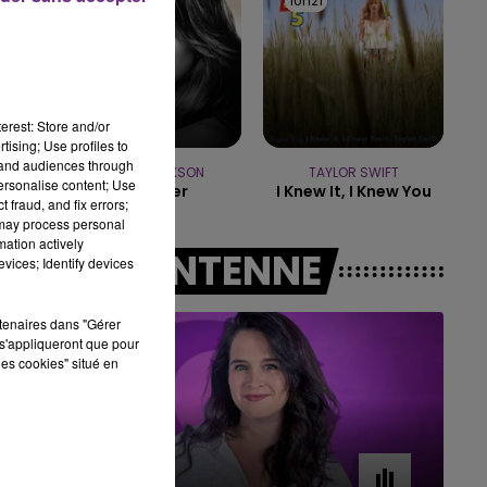
10h24
10h24
10h21
10h21
16h00 - 20h00
7
LE WEEK-END CHAMPAGNE FM
r.
erest: Store and/or
tising; Use profiles to
tand audiences through
KELLY CLARKSON
TAYLOR SWIFT
personalise content; Use
Stronger
I Knew It, I Knew You
 fraud, and fix errors;
 may process personal
mation actively
A L'ANTENNE
vices; Identify devices
rtenaires dans "Gérer
s'appliqueront que pour
les cookies" situé en
11h00 - 16h00