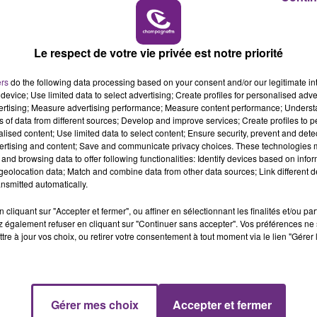
11h00 - 16h00
e samedi 6 et dimanche 7 avril.
LE WEEK-END CHAMPAGNE FM
sées. C'est un évènement de nos confrères de l'Est éclai
Le respect de votre vie privée est notre priorité
on selon Fabrice Leclerc, l'un des organisateurs.
ers
do the following data processing based on your consent and/or our legitimate int
device; Use limited data to select advertising; Create profiles for personalised adver
vertising; Measure advertising performance; Measure content performance; Unders
ns of data from different sources; Develop and improve services; Create profiles to 
teur d'
Harley-Davidson Troyes situé à Saint-Germain.
alised content; Use limited data to select content; Ensure security, prevent and detect
ertising and content; Save and communicate privacy choices. These technologies
 de Johnny Halliday.
Écouter le podcast
and browsing data to offer following functionalities: Identify devices based on infor
eolocation data; Match and combine data from other data sources; Link different de
nsmitted automatically.
première moto électrique.
Écouter le podcast
cliquant sur "Accepter et fermer", ou affiner en sélectionnant les finalités et/ou pa
 également refuser en cliquant sur "Continuer sans accepter". Vos préférences ne 
e sur
maisonduboulanger.com
tre à jour vos choix, ou retirer votre consentement à tout moment via le lien "Gérer 
Gérer mes choix
Accepter et fermer
7h00 - 11h00