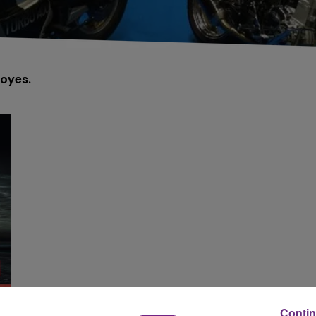
royes.
Contin