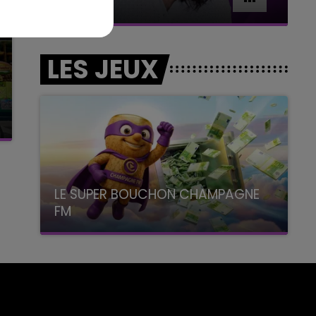
Le week-end Champagne FM
LES JEUX
LE SUPER BOUCHON CHAMPAGNE
FM
avec La Famille Champagne FM, à 8H10