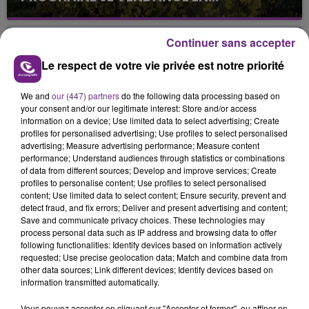
La vendange en Champagne a débuté ce jeudi 6
août dans la commune de Montgueux (Aube). Du
Continuer sans accepter
jamais vu !
Le respect de votre vie privée est notre priorité
We and
our (447) partners
do the following data processing based on
your consent and/or our legitimate interest: Store and/or access
information on a device; Use limited data to select advertising; Create
profiles for personalised advertising; Use profiles to select personalised
advertising; Measure advertising performance; Measure content
L'INSPECTION DU TRAVAIL RAPPELLE À
performance; Understand audiences through statistics or combinations
L'ORDRE SUR LES CONDITIONS DE...
of data from different sources; Develop and improve services; Create
profiles to personalise content; Use profiles to select personalised
Alors que les dates de début des vendange 2026
content; Use limited data to select content; Ensure security, prevent and
s'est avéré être plus précoce que prévu,
detect fraud, and fix errors; Deliver and present advertising and content;
l'inspection du Travail en profite pour rappeler
Save and communicate privacy choices. These technologies may
TITRES DIFFUSÉS
process personal data such as IP address and browsing data to offer
les conditions de...
following functionalities: Identify devices based on information actively
requested; Use precise geolocation data; Match and combine data from
other data sources; Link different devices; Identify devices based on
3h56
3h56
3h54
3h54
information transmitted automatically.
Vous pouvez accepter en cliquant sur "Accepter et fermer", ou affiner en