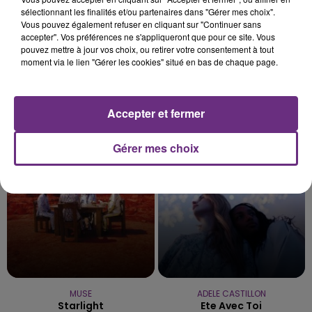
sélectionnant les finalités et/ou partenaires dans "Gérer mes choix".
Vous pouvez également refuser en cliquant sur "Continuer sans
accepter". Vos préférences ne s'appliqueront que pour ce site. Vous
pouvez mettre à jour vos choix, ou retirer votre consentement à tout
moment via le lien "Gérer les cookies" situé en bas de chaque page.
ANOTR & 54 ULTRA
AMEL BENT
Accepter et fermer
Talk To You
1,2,3
Gérer mes choix
3h50
3h50
3h47
3h47
MUSE
ADELE CASTILLON
Starlight
Ete Avec Toi