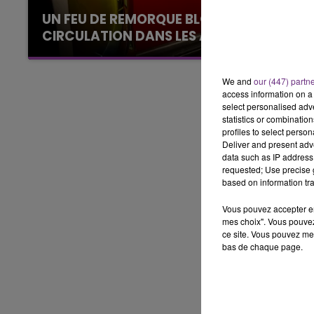
UN FEU DE REMORQUE BLOQUE LA
6h00 - 10h00
CIRCULATION DANS LES ARDENNES
LA FAMILLE
Un feu de remorque s'est déclaré ce mercredi
en fin de matinée sur l'A34.
We and
our (447) partn
access information on a 
select personalised ad
statistics or combinatio
profiles to select person
Deliver and present adv
data such as IP address 
requested; Use precise g
based on information tra
Vous pouvez accepter en 
mes choix". Vous pouvez
ce site. Vous pouvez met
bas de chaque page.
10h00 - 14h00