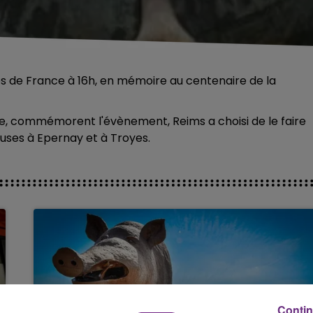
es de France à 16h, en mémoire au centenaire de la
, commémorent l'évènement, Reims a choisi de le faire
euses à Epernay et à Troyes.
Contin