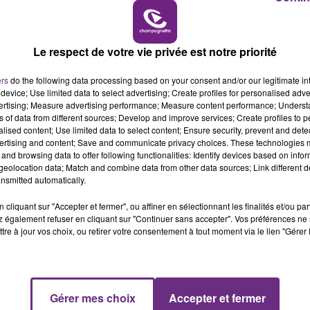
VENEZ FÊTER CE WEEK-END
10h00 - 14h00
L'ANNIVERSAIRE DE WOINIC
LE TICKET DE CAISSE
Le respect de votre vie privée est notre priorité
Ce samedi 8 août sera un grand jour :
l'anniversaire du plus gros sanglier du monde.
ers
do the following data processing based on your consent and/or our legitimate int
Une fête est donc organisée et vous êtes tous
device; Use limited data to select advertising; Create profiles for personalised adver
conviés !
vertising; Measure advertising performance; Measure content performance; Unders
ns of data from different sources; Develop and improve services; Create profiles to 
alised content; Use limited data to select content; Ensure security, prevent and detect
ertising and content; Save and communicate privacy choices. These technologies
and browsing data to offer following functionalities: Identify devices based on infor
eolocation data; Match and combine data from other data sources; Link different de
nsmitted automatically.
cliquant sur "Accepter et fermer", ou affiner en sélectionnant les finalités et/ou pa
 également refuser en cliquant sur "Continuer sans accepter". Vos préférences ne 
tre à jour vos choix, ou retirer votre consentement à tout moment via le lien "Gérer 
Gérer mes choix
Accepter et fermer
14h00 - 15h00