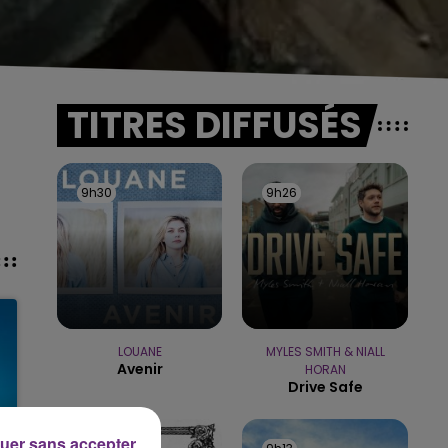
TITRES DIFFUSÉS
9h30
9h30
9h26
9h26
LOUANE
MYLES SMITH & NIALL
Avenir
HORAN
Drive Safe
uer sans accepter