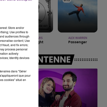
9h23
9h23
9h13
9h13
14h00 - 15h00
LA RADIO POP
erest: Store and/or
tising; Use profiles to
tand audiences through
BRUNO MARS
ALEX WARREN
personalise content; Use
I Just Might
Passenger
 fraud, and fix errors;
 may process personal
mation actively
A L'ANTENNE
vices; Identify devices
rtenaires dans "Gérer
s'appliqueront que pour
les cookies" situé en
15h00 - 19h00