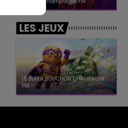
Le Club Champagne FM
LES JEUX
LE SUPER BOUCHON CHAMPAGNE
FM
avec La Famille Champagne FM, à 8H10