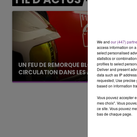
6h00 - 10h00
LA FAMILLE
We and
our (447) partn
access information on a 
select personalised ad
statistics or combinatio
UN FEU DE REMORQUE BLOQUE LA
profiles to select person
Deliver and present adv
CIRCULATION DANS LES ARDENNES
data such as IP address 
Un feu de remorque s'est déclaré ce mercredi
requested; Use precise g
based on information tra
en fin de matinée sur l'A34.
Vous pouvez accepter en 
mes choix". Vous pouvez
ce site. Vous pouvez met
bas de chaque page.