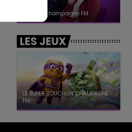
19h00 - 19h15
LA POP MACHINE - CHAMPAGNE FM
LES JEUX
LE SUPER BOUCHON CHAMPAGNE
FM
avec La Famille Champagne FM, à 8H10