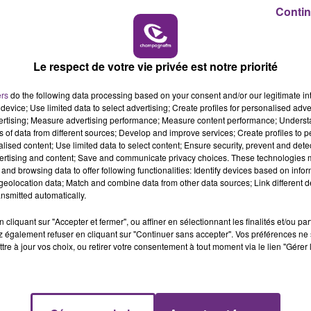
10h00 - 14h00
Contin
LE TICKET DE CAISSE
Le respect de votre vie privée est notre priorité
ers
do the following data processing based on your consent and/or our legitimate int
device; Use limited data to select advertising; Create profiles for personalised adver
vertising; Measure advertising performance; Measure content performance; Unders
ns of data from different sources; Develop and improve services; Create profiles to 
VENEZ FÊTER CE WEEK-END
alised content; Use limited data to select content; Ensure security, prevent and detect
ertising and content; Save and communicate privacy choices. These technologies
L'ANNIVERSAIRE DE WOINIC
and browsing data to offer following functionalities: Identify devices based on infor
Ce samedi 8 août sera un grand jour :
eolocation data; Match and combine data from other data sources; Link different de
nsmitted automatically.
l'anniversaire du plus gros sanglier du monde.
Une fête est donc organisée et vous êtes tous
cliquant sur "Accepter et fermer", ou affiner en sélectionnant les finalités et/ou pa
conviés !
 également refuser en cliquant sur "Continuer sans accepter". Vos préférences ne 
tre à jour vos choix, ou retirer votre consentement à tout moment via le lien "Gérer 