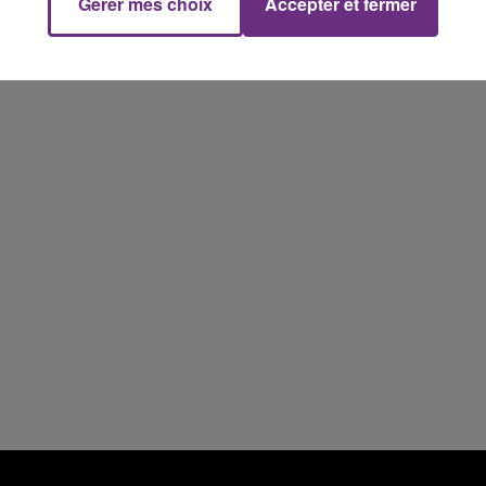
Gérer mes choix
Accepter et fermer
15h00 - 19h00
Le Club Champagne FM