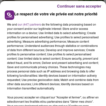
présente.
Continuer sans accepter
Le respect de votre vie privée est notre priorité
We and
our (447) partners
do the following data processing based on
your consent and/or our legitimate interest: Store and/or access
LE MAGASIN JOUÉCLUB DE REIMS FERME
information on a device; Use limited data to select advertising; Create
SES PORTES
profiles for personalised advertising; Use profiles to select personalised
advertising; Measure advertising performance; Measure content
C'était l'une des institutions du centre-ville
performance; Understand audiences through statistics or combinations
rémois. Le magasin JouéClub est contraint de
of data from different sources; Develop and improve services; Create
fermer ses portes.
profiles to personalise content; Use profiles to select personalised
TITRES DIFFUSÉS
content; Use limited data to select content; Ensure security, prevent and
detect fraud, and fix errors; Deliver and present advertising and content;
Save and communicate privacy choices. These technologies may
process personal data such as IP address and browsing data to offer
0h45
0h45
0h40
0h40
following functionalities: Identify devices based on information actively
requested; Use precise geolocation data; Match and combine data from
other data sources; Link different devices; Identify devices based on
information transmitted automatically.
Vous pouvez accepter en cliquant sur "Accepter et fermer", ou affiner en
sélectionnant les finalités et/ou partenaires dans "Gérer mes choix".
Vous pouvez également refuser en cliquant sur "Continuer sans