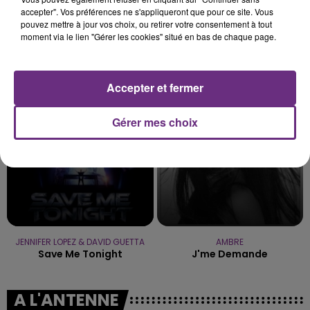
accepter". Vos préférences ne s'appliqueront que pour ce site. Vous
pouvez mettre à jour vos choix, ou retirer votre consentement à tout
moment via le lien "Gérer les cookies" situé en bas de chaque page.
MYLES SMITH & NIALL HORAN
FUGEES
Drive Safe
Killing Me Softly (with His
Song)
Accepter et fermer
0h37
0h37
0h34
0h34
Gérer mes choix
JENNIFER LOPEZ & DAVID GUETTA
AMBRE
Save Me Tonight
J'me Demande
A L'ANTENNE