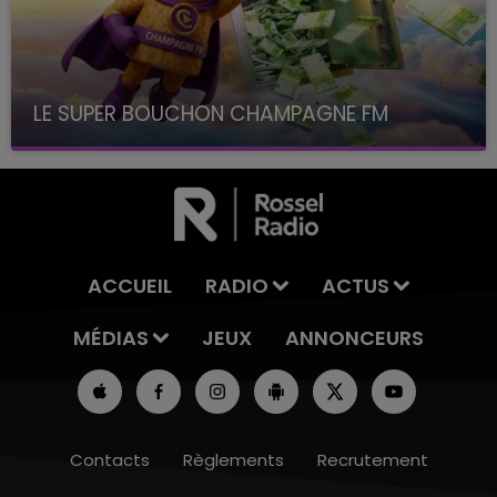
LE SUPER BOUCHON CHAMPAGNE FM
avec La Famille Champagne FM, à 8H10
ACCUEIL
RADIO
ACTUS
MÉDIAS
JEUX
ANNONCEURS
Contacts
Règlements
Recrutement