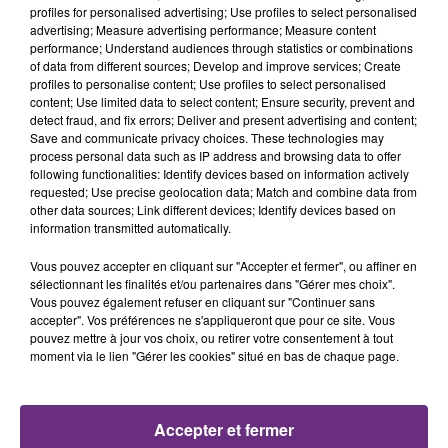
profiles for personalised advertising; Use profiles to select personalised
advertising; Measure advertising performance; Measure content
performance; Understand audiences through statistics or combinations
N'ayant qu'une très légère expérience au micro, le
of data from different sources; Develop and improve services; Create
futur animateur choisit de se former au sein d'une
profiles to personalise content; Use profiles to select personalised
content; Use limited data to select content; Ensure security, prevent and
école de radio parisienne. Motivé et travailleur, il
detect fraud, and fix errors; Deliver and present advertising and content;
parvient à décrocher un stage de plusieurs semaines
Save and communicate privacy choices. These technologies may
auprès d'un célèbre animateur et humoriste:
Cauet.
process personal data such as IP address and browsing data to offer
following functionalities: Identify devices based on information actively
requested; Use precise geolocation data; Match and combine data from
"C'était impressionnant de voir l'envers du décor. On
other data sources; Link different devices; Identify devices based on
ne se rend pas compte de tout ce qu'il se passe
information transmitted automatically.
derrière une émission de radio nationale."
Vous pouvez accepter en cliquant sur "Accepter et fermer", ou affiner en
sélectionnant les finalités et/ou partenaires dans "Gérer mes choix".
Après ce stage enrichissant, notre baroudeur quitte la
Vous pouvez également refuser en cliquant sur "Continuer sans
capitale pour rejoindre Reims et les studios de
accepter". Vos préférences ne s'appliqueront que pour ce site. Vous
pouvez mettre à jour vos choix, ou retirer votre consentement à tout
Champagne FM. Pour la première fois, Nathan prend
moment via le lien "Gérer les cookies" situé en bas de chaque page.
les rênes d'une émission et accompagne chaque soir
des milliers d'auditeurs.
Sur son bureau, notre animateur prend
Accepter et fermer
particulièrement soin d'un étrange document:
une