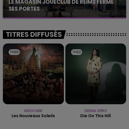
LE MAGASIN JOUÉCLUB DE REIMS FERME
SES PORTES
C'était l'une des institutions du centre-ville
rémois. Le magasin JouéClub est contraint de
fermer ses portes.
TITRES DIFFUSÉS
7h55
7h55
7h52
7h52
INDOCHINE
SIENNA SPIRO
Les Nouveaux Soleils
Die On This Hill