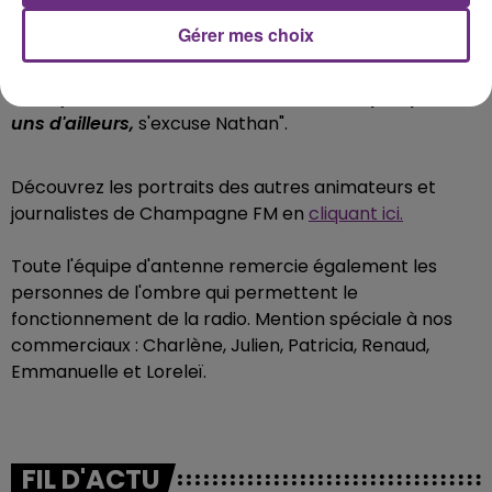
liste des communes de la région.
"Comme je ne suis
Gérer mes choix
pas d'ici, j'ai dû apprendre le nom de différentes
villes et villages pour annoncer la météo par
exemple. J'ai sûrement dû en écorcher quelques-
uns d'ailleurs,
s'excuse Nathan".
Découvrez les portraits des autres animateurs et
journalistes de Champagne FM en
cliquant ici.
Toute l'équipe d'antenne remercie également les
personnes de l'ombre qui permettent le
fonctionnement de la radio. Mention spéciale à nos
commerciaux : Charlène, Julien, Patricia, Renaud,
Emmanuelle et Loreleï.
FIL D'ACTU