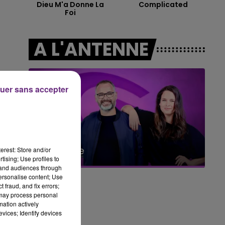
Dieu M'a Donne La
Complicated
5h00 - 6h00
Foi
LE BEST OF DE LA FAMILLE
CHAMPAGNE FM
A L'ANTENNE
uer sans accepter
10h00 - 14h00
LE TICKET DE CAISSE
erest: Store and/or
tising; Use profiles to
tand audiences through
personalise content; Use
 fraud, and fix errors;
 may process personal
mation actively
vices; Identify devices