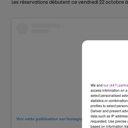
Les réservations débutent ce vendredi 22 octobre à 
19h00 - 19h15
LA POP MACHINE - CHAMPAGNE F
5h00 - 6h00
LE BEST OF DE LA FAMILLE
CHAMPAGNE FM
We and
our (447) partn
access information on a 
select personalised ad
statistics or combinatio
profiles to select person
Deliver and present adv
data such as IP address 
Voir cette publication sur Instagram
requested; Use precise g
based on information tra