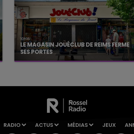
10h16
LE MAGASIN JOUÉCLUB DE REIMS FERME
SES PORTES
C'était l'une des institutions du centre-ville
rémois. Le magasin JouéClub est contraint de
fermer ses portes.
RADIO
ACTUS
MÉDIAS
JEUX
AN