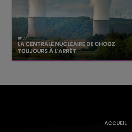
11h37
LA CENTRALE NUCLÉAIRE DE CHOOZ
TOUJOURS À L'ARRÊT
Cela fait déjà une semaine que la centrale
nucléaire ardennaise est à l'arrêt. Une situation
justifiée par la sécheresse intense qui est
toujours présente.
ACCUEIL