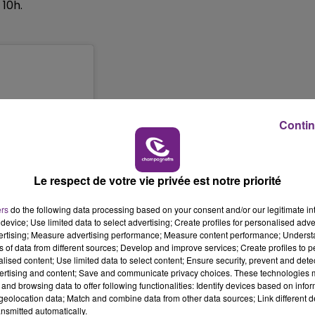
10h.
19h15 - 20h00
M
LA RADIO POP
Contin
Le respect de votre vie privée est notre priorité
6h00 - 10h00
La Famille
ers
do the following data processing based on your consent and/or our legitimate int
device; Use limited data to select advertising; Create profiles for personalised adver
vertising; Measure advertising performance; Measure content performance; Unders
ns of data from different sources; Develop and improve services; Create profiles to 
alised content; Use limited data to select content; Ensure security, prevent and detect
ertising and content; Save and communicate privacy choices. These technologies
and browsing data to offer following functionalities: Identify devices based on infor
eolocation data; Match and combine data from other data sources; Link different de
nsmitted automatically.