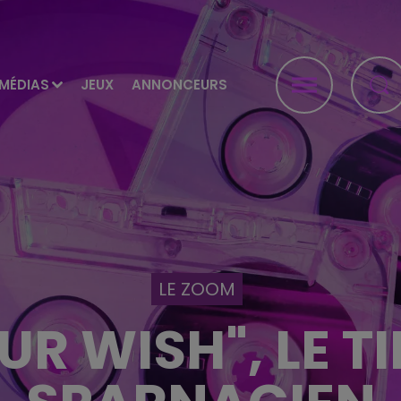
MÉDIAS
JEUX
ANNONCEURS
LE ZOOM
UR WISH", LE T