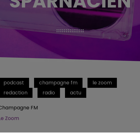
SPARNACIEN
podcast
champagne fm
le zoom
redaction
radio
actu
Champagne FM
Le Zoom