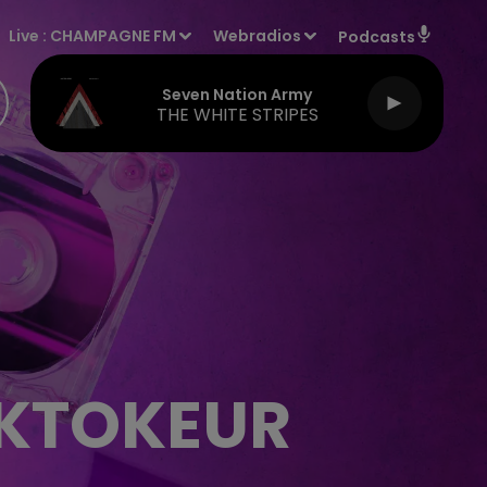
Live :
CHAMPAGNE FM
Webradios
Podcasts
Seven Nation Army
THE WHITE STRIPES
IKTOKEUR