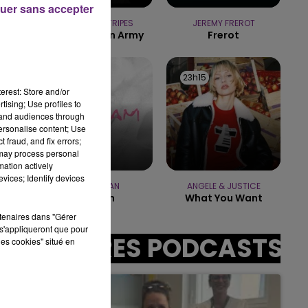
uer sans accepter
14h00 - 15h00
LA RADIO POP
THE WHITE STRIPES
JEREMY FREROT
Seven Nation Army
Frerot
23h19
23h19
23h15
23h15
erest: Store and/or
tising; Use profiles to
tand audiences through
personalise content; Use
min
 fraud, and fix errors;
 may process personal
mation actively
vices; Identify devices
ED SHEERAN
ANGELE & JUSTICE
Azizam
What You Want
rtenaires dans "Gérer
s'appliqueront que pour
AUTRES PODCASTS
les cookies" situé en