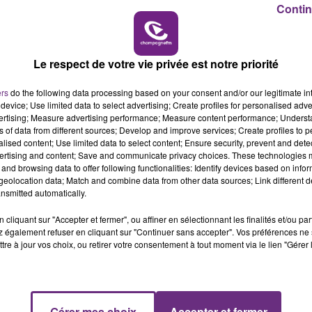
Contin
10h00 - 14h00
LE TICKET DE CAISSE
Le respect de votre vie privée est notre priorité
ers
do the following data processing based on your consent and/or our legitimate int
device; Use limited data to select advertising; Create profiles for personalised adver
vertising; Measure advertising performance; Measure content performance; Unders
ns of data from different sources; Develop and improve services; Create profiles to 
2 
alised content; Use limited data to select content; Ensure security, prevent and detect
ertising and content; Save and communicate privacy choices. These technologies
and browsing data to offer following functionalities: Identify devices based on infor
eolocation data; Match and combine data from other data sources; Link different de
nsmitted automatically.
EN
cliquant sur "Accepter et fermer", ou affiner en sélectionnant les finalités et/ou pa
 également refuser en cliquant sur "Continuer sans accepter". Vos préférences ne 
tre à jour vos choix, ou retirer votre consentement à tout moment via le lien "Gérer 
se un ZOOM sur un sujet d'actualité. Rencontre avec les
Gérer mes choix
Accepter et fermer