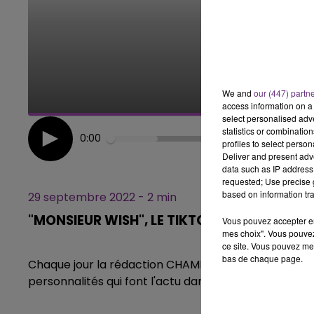
6h00 - 10h00
LA FAMILLE
We and
our (447) partn
access information on a 
select personalised ad
statistics or combinatio
0:00
profiles to select person
Deliver and present adv
data such as IP address 
requested; Use precise g
based on information tra
29 septembre 2022 - 2 min
"MONSIEUR WISH", LE TIKTOKEUR SPARNACI
Vous pouvez accepter en 
mes choix". Vous pouvez
ce site. Vous pouvez met
bas de chaque page.
Chaque jour la rédaction CHAMPAGNE FM, vous propo
personnalités qui font l'actu dans notre région.