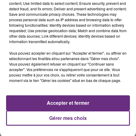
LA CENTRALE NUCLÉAIRE DE CHOOZ
content; Use limited data to select content; Ensure security, prevent and
TOUJOURS À L'ARRÊT
detect fraud, and fix errors; Deliver and present advertising and content;
Save and communicate privacy choices. These technologies may
Cela fait déjà une semaine que la centrale
process personal data such as IP address and browsing data to offer
nucléaire ardennaise est à l'arrêt. Une situation
following functionalities: Identify devices based on information actively
justifiée par la sécheresse intense qui est toujours
requested; Use precise geolocation data; Match and combine data from
other data sources; Link different devices; Identify devices based on
présente.
information transmitted automatically.
Vous pouvez accepter en cliquant sur "Accepter et fermer", ou affiner en
sélectionnant les finalités et/ou partenaires dans "Gérer mes choix".
Vous pouvez également refuser en cliquant sur "Continuer sans
accepter". Vos préférences ne s'appliqueront que pour ce site. Vous
7 août 2026
pouvez mettre à jour vos choix, ou retirer votre consentement à tout
LE MAGASIN JOUÉCLUB DE REIMS FERME
moment via le lien "Gérer les cookies" situé en bas de chaque page.
SES PORTES
C'était l'une des institutions du centre-ville
rémois. Le magasin JouéClub est contraint de
Accepter et fermer
fermer ses portes.
TITRES DIFFUSÉS
Gérer mes choix
7h28
7h28
7h26
7h26