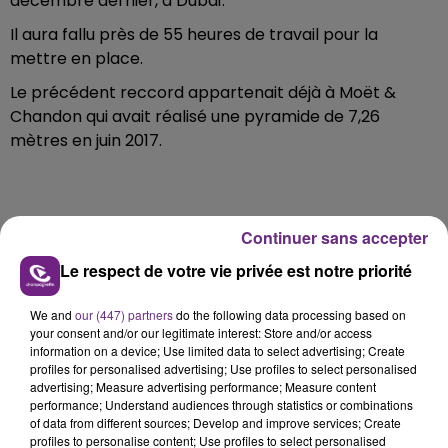
décembre dernier, à Dubaï.
Il aura fallu près de 55 heures de travail pour la
mettre en place.
Le précédent reccord appartenait déjà à Moët &
Chandon qui avait réalisé une pyramide de 7,26
mètres en juin 2017.
FIL D'ACTU
Continuer sans accepter
Le respect de votre vie privée est notre priorité
We and
our (447) partners
do the following data processing based on
your consent and/or our legitimate interest: Store and/or access
information on a device; Use limited data to select advertising; Create
profiles for personalised advertising; Use profiles to select personalised
advertising; Measure advertising performance; Measure content
performance; Understand audiences through statistics or combinations
of data from different sources; Develop and improve services; Create
7 août 2026
profiles to personalise content; Use profiles to select personalised