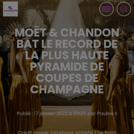
MOËT & CHANDON
BAT LE RECORD DE
LA PLUS HAUTE
PYRAMIDE DE
COUPES DE
CHAMPAGNE
Publié : 17 janvier 2022 à 16h25 par Pauline S
Crédit image:
Facebook Atlantis The Palm