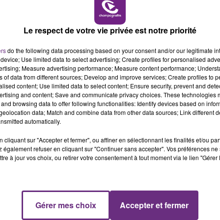
7h00 - 11h00
BEST OF
Le respect de votre vie privée est notre priorité
ers
do the following data processing based on your consent and/or our legitimate int
device; Use limited data to select advertising; Create profiles for personalised adver
0
vertising; Measure advertising performance; Measure content performance; Unders
ns of data from different sources; Develop and improve services; Create profiles to 
alised content; Use limited data to select content; Ensure security, prevent and detect
ertising and content; Save and communicate privacy choices. These technologies
and browsing data to offer following functionalities: Identify devices based on infor
eolocation data; Match and combine data from other data sources; Link different de
nsmitted automatically.
cliquant sur "Accepter et fermer", ou affiner en sélectionnant les finalités et/ou pa
 également refuser en cliquant sur "Continuer sans accepter". Vos préférences ne 
ment de l'Aube: Mélissa et Anthony
tre à jour vos choix, ou retirer votre consentement à tout moment via le lien "Gérer 
Gérer mes choix
Accepter et fermer