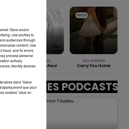
11h00 - 16h00
LE WEEK-END CHAMPAGNE FM
18h42
18h42
18h39
18h39
erest: Store and/or
tising; Use profiles to
:00
tand audiences through
personalise content; Use
 fraud, and fix errors;
 may process personal
mation actively
MANON LISA
ALEX WARREN
Le Petit Pecheur
Carry You Home
vices; Identify devices
rtenaires dans "Gérer
AUTRES PODCASTS
s'appliqueront que pour
les cookies" situé en