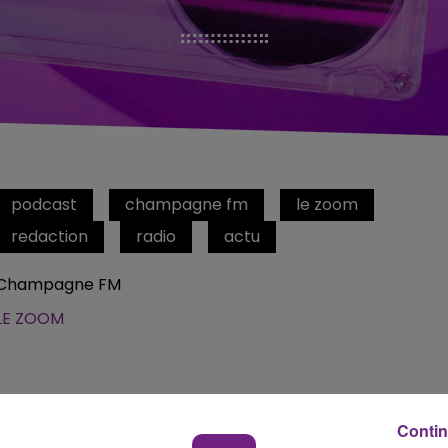
podcast
champagne fm
le zoom
redaction
radio
actu
Champagne FM
LE ZOOM
Contin