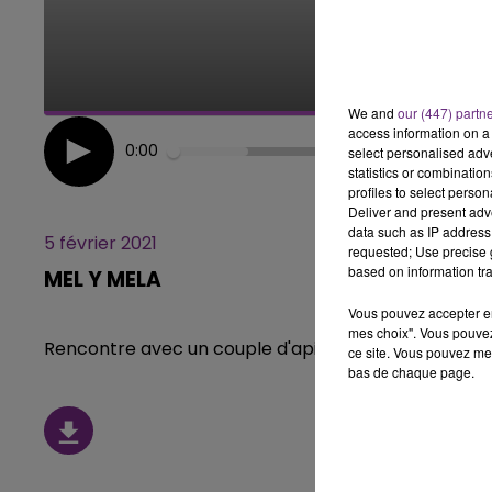
16h00 - 20h00
LE WEEK-END CHAMPAGNE FM
We and
our (447) partn
access information on a 
0:00
select personalised ad
statistics or combinatio
profiles to select person
Deliver and present adv
data such as IP address 
5 février 2021
requested; Use precise g
based on information tra
MEL Y MELA
Vous pouvez accepter en 
mes choix". Vous pouvez
Rencontre avec un couple d'apiculteurs du départe
ce site. Vous pouvez met
bas de chaque page.