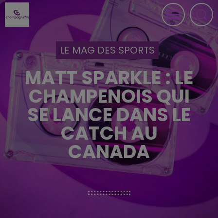
LE MAG DES SPORTS
MATT SPARKLE : LE
CHAMPENOIS QUI
SE LANCE DANS LE
CATCH AU
CANADA