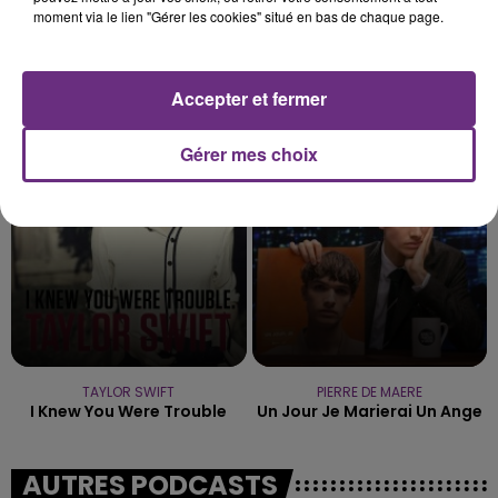
moment via le lien "Gérer les cookies" situé en bas de chaque page.
SHAKIRA FEAT. BURNA BOY
OLIVIA RODRIGO
Accepter et fermer
Dai Dai
Stupid Song
Gérer mes choix
0h30
0h30
0h28
0h28
TAYLOR SWIFT
PIERRE DE MAERE
I Knew You Were Trouble
Un Jour Je Marierai Un Ange
AUTRES PODCASTS