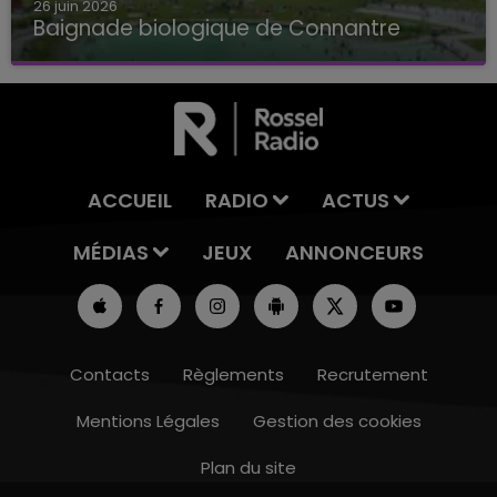
26 juin 2026
Baignade biologique de Connantre
Baignade biologique de Connantre
ACCUEIL
RADIO
ACTUS
MÉDIAS
JEUX
ANNONCEURS
Contacts
Règlements
Recrutement
Mentions Légales
Gestion des cookies
Plan du site
14h00 - 15h00
LA RADIO POP