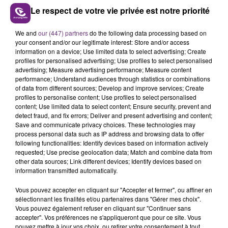
LANCE DANS LE CATCH AU CANADA
Le respect de votre vie privée est notre priorité
We and
our (447) partners
do the following data processing based on
Tours les jours, retrouvez le "Mag des Sports"
your consent and/or our legitimate interest: Store and/or access
Champagne FM.
information on a device; Use limited data to select advertising; Create
profiles for personalised advertising; Use profiles to select personalised
advertising; Measure advertising performance; Measure content
performance; Understand audiences through statistics or combinations
of data from different sources; Develop and improve services; Create
profiles to personalise content; Use profiles to select personalised
content; Use limited data to select content; Ensure security, prevent and
detect fraud, and fix errors; Deliver and present advertising and content;
Save and communicate privacy choices. These technologies may
TITRES DIFFUSÉS
process personal data such as IP address and browsing data to offer
following functionalities: Identify devices based on information actively
requested; Use precise geolocation data; Match and combine data from
other data sources; Link different devices; Identify devices based on
0h37
0h37
0h34
0h34
information transmitted automatically.
Vous pouvez accepter en cliquant sur "Accepter et fermer", ou affiner en
sélectionnant les finalités et/ou partenaires dans "Gérer mes choix".
Vous pouvez également refuser en cliquant sur "Continuer sans
accepter". Vos préférences ne s'appliqueront que pour ce site. Vous
pouvez mettre à jour vos choix, ou retirer votre consentement à tout