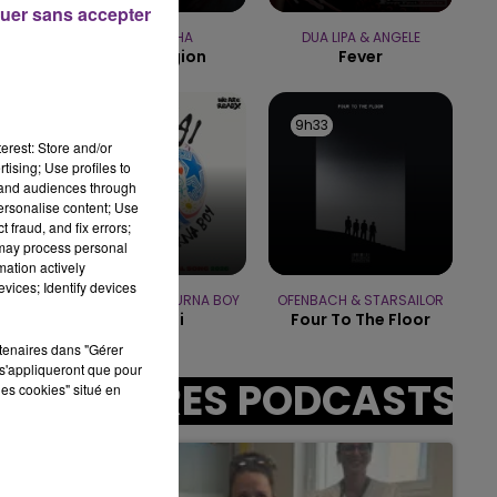
uer sans accepter
15h00 - 19h00
LE CLUB CHAMPAGNE FM
BEBE REXHA
DUA LIPA & ANGELE
New Religion
Fever
9h42
9h42
9h33
9h33
erest: Store and/or
tising; Use profiles to
tand audiences through
personalise content; Use
sec
 fraud, and fix errors;
 may process personal
mation actively
vices; Identify devices
SHAKIRA FEAT. BURNA BOY
OFENBACH & STARSAILOR
Dai Dai
Four To The Floor
rtenaires dans "Gérer
s'appliqueront que pour
AUTRES PODCASTS
les cookies" situé en