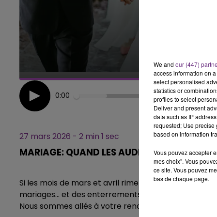
10h00 - 14h00
LE TICKET DE CAISSE
We and
our (447) partn
access information on a 
select personalised ad
statistics or combinatio
0:00
profiles to select person
Deliver and present adv
data such as IP address 
requested; Use precise g
based on information tra
27 mars 2026 - 2 min 1 sec
MARIAGE: QUAND LES AUDITEURS SE RACO
Vous pouvez accepter en 
mes choix". Vous pouvez
ce site. Vous pouvez met
bas de chaque page.
Si les mois de mars et avril riment souvent avec gibo
mariages… et des enterrements de vie de célibatair
Nous sommes allés à votre rencontre pour recueillir 