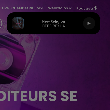
Live :
CHAMPAGNE FM
Webradios
Podcasts
New Religion
BEBE REXHA
DITEURS SE