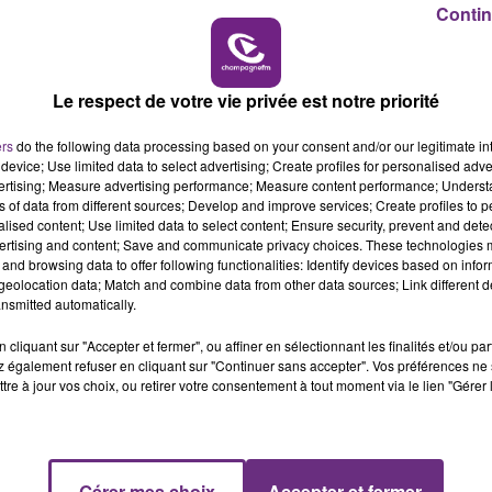
Contin
14h00 - 15h00
LA RADIO POP
Le respect de votre vie privée est notre priorité
ers
do the following data processing based on your consent and/or our legitimate int
device; Use limited data to select advertising; Create profiles for personalised adver
vertising; Measure advertising performance; Measure content performance; Unders
ns of data from different sources; Develop and improve services; Create profiles to 
2 min 1 
alised content; Use limited data to select content; Ensure security, prevent and detect
ertising and content; Save and communicate privacy choices. These technologies
and browsing data to offer following functionalities: Identify devices based on infor
eolocation data; Match and combine data from other data sources; Link different de
nsmitted automatically.
NTENT
cliquant sur "Accepter et fermer", ou affiner en sélectionnant les finalités et/ou pa
 également refuser en cliquant sur "Continuer sans accepter". Vos préférences ne 
tre à jour vos choix, ou retirer votre consentement à tout moment via le lien "Gérer 
ulées, ils marquent aussi le début de la saison des
e.
vos meilleurs souvenirs.
Gérer mes choix
Accepter et fermer