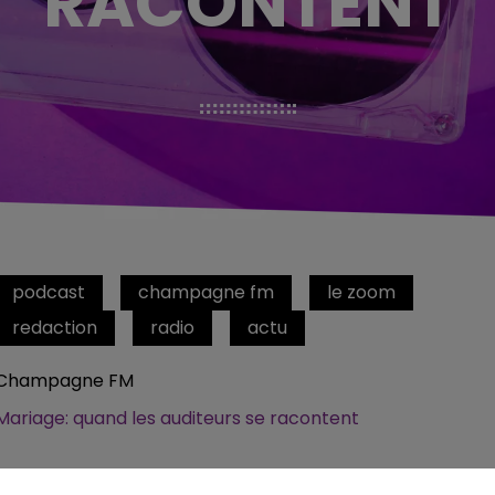
RACONTENT
podcast
champagne fm
le zoom
redaction
radio
actu
Champagne FM
Mariage: quand les auditeurs se racontent