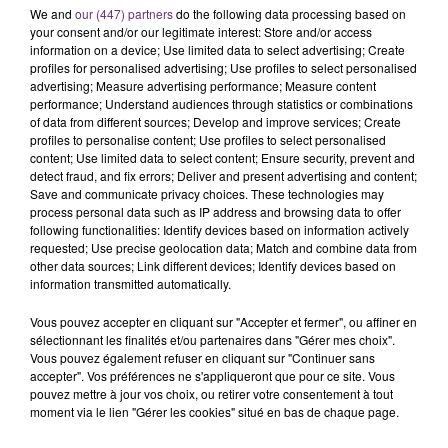
We and
our (447) partners
do the following data processing based on
your consent and/or our legitimate interest: Store and/or access
information on a device; Use limited data to select advertising; Create
profiles for personalised advertising; Use profiles to select personalised
advertising; Measure advertising performance; Measure content
performance; Understand audiences through statistics or combinations
of data from different sources; Develop and improve services; Create
profiles to personalise content; Use profiles to select personalised
TITRES DIFFUSÉS
content; Use limited data to select content; Ensure security, prevent and
detect fraud, and fix errors; Deliver and present advertising and content;
Save and communicate privacy choices. These technologies may
process personal data such as IP address and browsing data to offer
5h47
5h47
5h44
5h44
following functionalities: Identify devices based on information actively
requested; Use precise geolocation data; Match and combine data from
other data sources; Link different devices; Identify devices based on
information transmitted automatically.
Vous pouvez accepter en cliquant sur "Accepter et fermer", ou affiner en
sélectionnant les finalités et/ou partenaires dans "Gérer mes choix".
Vous pouvez également refuser en cliquant sur "Continuer sans
accepter". Vos préférences ne s'appliqueront que pour ce site. Vous
pouvez mettre à jour vos choix, ou retirer votre consentement à tout
moment via le lien "Gérer les cookies" situé en bas de chaque page.
BENSON BOONE
PIERRE DE MAERE
Beautiful Things
Je Pense A Vous