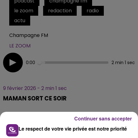
podcast
champagne fm
le zoom
redaction
radio
actu
Champagne FM
LE ZOOM
0:00
2 min 1 sec
9 février 2026 - 2 min 1 sec
MAMAN SORT CE SOIR
Maman sort ce soir !
Continuer sans accepter
C'est le nouveau concept de soirée qui fait son arrivée
Le respect de votre vie privée est notre priorité
à Reims, le 27 février prochain ...