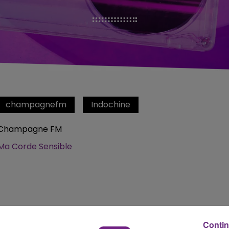
champagnefm
Indochine
Champagne FM
Ma Corde Sensible
Contin