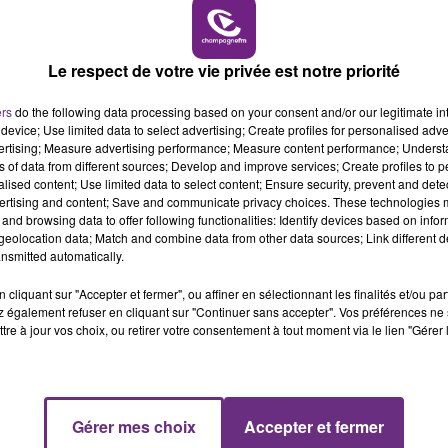
6h00 - 10h00
LA FAMILLE
Le respect de votre vie privée est notre priorité
ers
do the following data processing based on your consent and/or our legitimate int
device; Use limited data to select advertising; Create profiles for personalised adver
1 min 51 
vertising; Measure advertising performance; Measure content performance; Unders
ns of data from different sources; Develop and improve services; Create profiles to 
alised content; Use limited data to select content; Ensure security, prevent and detect
ertising and content; Save and communicate privacy choices. These technologies
and browsing data to offer following functionalities: Identify devices based on infor
eolocation data; Match and combine data from other data sources; Link different de
nsmitted automatically.
cliquant sur "Accepter et fermer", ou affiner en sélectionnant les finalités et/ou pa
 également refuser en cliquant sur "Continuer sans accepter". Vos préférences ne 
éalise des bracelets à partir de cordes de guitare usagée
tre à jour vos choix, ou retirer votre consentement à tout moment via le lien "Gérer 
icaux, et dernièrement avec
Indochine
.
Gérer mes choix
Accepter et fermer