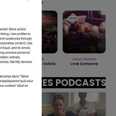
Kiss Me
10h00 - 14h00
LE TICKET DE CAISSE
0h57
0h57
0h54
0h54
erest: Store and/or
tising; Use profiles to
sec
tand audiences through
personalise content; Use
 fraud, and fix errors;
 may process personal
mation actively
INDOCHINE
LUKAS GRAHAM
vices; Identify devices
Les Nouveaux Soleils
Love Someone
rtenaires dans "Gérer
AUTRES PODCASTS
s'appliqueront que pour
s.
les cookies" situé en