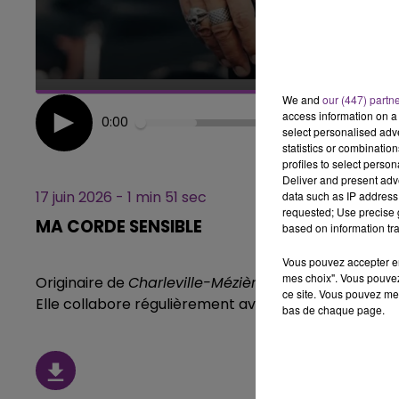
5h00 - 6h00
LE BEST OF DE LA FAMILLE
CHAMPAGNE FM
We and
our (447) partn
access information on a 
0:00
select personalised ad
statistics or combinatio
profiles to select person
Deliver and present adv
17 juin 2026 - 1 min 51 sec
data such as IP address 
requested; Use precise g
MA CORDE SENSIBLE
based on information tra
Vous pouvez accepter en 
mes choix". Vous pouvez
Originaire de
Charleville-Mézières
,
Audrey Dumont
r
ce site. Vous pouvez met
Elle collabore régulièrement avec des groupes mus
bas de chaque page.