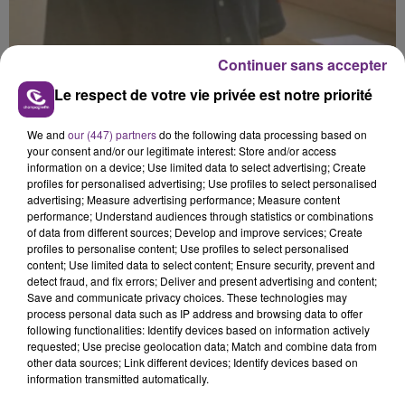
Continuer sans accepter
Le respect de votre vie privée est notre priorité
We and
our (447) partners
do the following data processing based on
your consent and/or our legitimate interest: Store and/or access
information on a device; Use limited data to select advertising; Create
profiles for personalised advertising; Use profiles to select personalised
C'est d'ailleurs en plein travail qu'un responsable d'une
advertising; Measure advertising performance; Measure content
radio française l'interpelle et lui propose un poste
performance; Understand audiences through statistics or combinations
d'animateur sur une antenne locale.
of data from different sources; Develop and improve services; Create
profiles to personalise content; Use profiles to select personalised
content; Use limited data to select content; Ensure security, prevent and
Emission après émission, Ludo retrouve son
detect fraud, and fix errors; Deliver and present advertising and content;
département d'origine en occupant un poste
Save and communicate privacy choices. These technologies may
process personal data such as IP address and browsing data to offer
d'animateur à
Charleville-Mézières
, puis à
Reims
,
following functionalities: Identify devices based on information actively
dans une radio concurrente de Champagne FM à
requested; Use precise geolocation data; Match and combine data from
l'époque. Débauché par l'ancien directeur de "La Radio
other data sources; Link different devices; Identify devices based on
information transmitted automatically.
Pop", Ludo change alors de couleur en 2009.