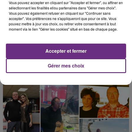
Vous pouvez accepter en cliquant sur "Accepter et fermer", ou affiner en
"Je me souviens de ma toute première émission. On
sélectionnant les finalités et/ou partenaires dans "Gérer mes choix".
lançait une opération sur Epernay et c'est moi qui
Vous pouvez également refuser en cliquant sur "Continuer sans
accepter". Vos préférences ne s'appliqueront que pour ce site. Vous
ouvrait le bal à l'antenne,
explique Ludo.
Comme
pouvez mettre à jour vos choix, ou retirer votre consentement à tout
c'était nouveau j'avais peur que les auditeurs
moment via le lien "Gérer les cookies" situé en bas de chaque page.
n'appellent pas et j'avais dit au patron qu'au pire
des cas je lui paierais un restaurant si ça ne
fonctionnait pas
.
Et là il me dit: Non, tu es en période
Accepter et fermer
d'essai... Grosse pression pour moi ! Mais
heureusement toute l'équipe en studio m'a aidé et
Gérer mes choix
les auditeurs aussi !