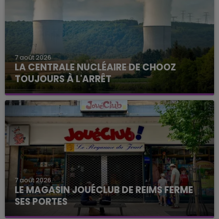
7 août 2026
LA CENTRALE NUCLÉAIRE DE CHOOZ
TOUJOURS À L'ARRÊT
Cela fait déjà une semaine que la centrale
nucléaire ardennaise est à l'arrêt. Une situation
justifiée par la sécheresse intense qui est toujours
présente.
7 août 2026
LE MAGASIN JOUÉCLUB DE REIMS FERME
SES PORTES
C'était l'une des institutions du centre-ville