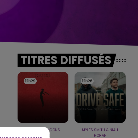
TITRES DIFFUSÉS
12h29
12h29
12h26
12h26
IMAGINE DRAGONS
MYLES SMITH & NIALL
Waves
HORAN