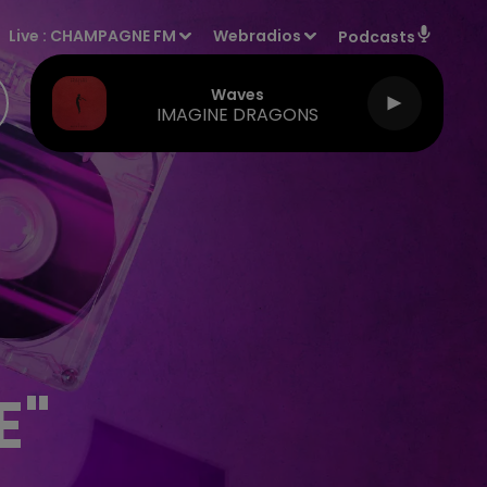
Live :
CHAMPAGNE FM
Webradios
Podcasts
Waves
IMAGINE DRAGONS
E"