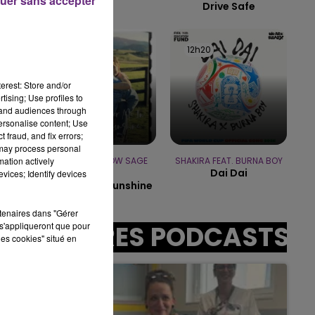
uer sans accepter
Drive Safe
19h00 - 19h15
LA POP MACHINE - CHAMPAGNE FM
12h23
12h23
12h20
12h20
erest: Store and/or
:00
tising; Use profiles to
tand audiences through
personalise content; Use
 fraud, and fix errors;
 may process personal
mation actively
P!NK FEAT. WILLOW SAGE
SHAKIRA FEAT. BURNA BOY
Dai Dai
vices; Identify devices
HART
Cover Me In Sunshine
rtenaires dans "Gérer
s'appliqueront que pour
AUTRES PODCASTS
les cookies" situé en