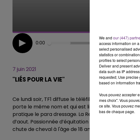
14h00 - 15h00
LA RADIO POP
We and
our (447) partn
0:00
access information on a 
select personalised ad
statistics or combinatio
profiles to select person
Deliver and present adv
7 juin 2021
data such as IP address 
requested; Use precise g
"LIÉS POUR LA VIE"
based on information tra
Vous pouvez accepter en 
Ce lundi soir, TF1 diffuse le téléfilm « Liés pour la vie
mes choix". Vous pouvez
ce site. Vous pouvez met
porte le même nom et qui est librement inspiré de l
bas de chaque page.
pratique le para dressage. La Rethéloise espère disp
d’aout. Passionnée d’équitation depuis toute petite
chute de cheval à l'âge de 18 ans.