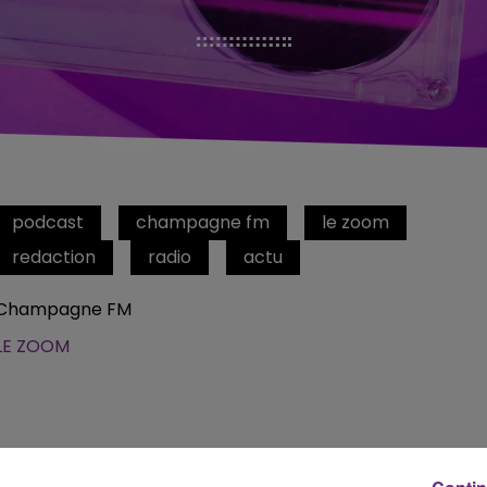
podcast
champagne fm
le zoom
redaction
radio
actu
Champagne FM
LE ZOOM