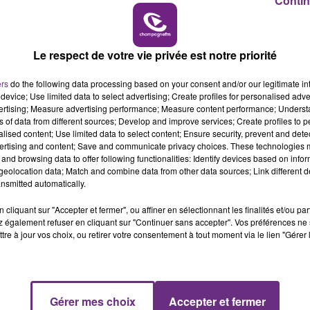
Contin
15h00 - 19h00
LE CLUB CHAMPAGNE FM
Le respect de votre vie privée est notre priorité
ers
do the following data processing based on your consent and/or our legitimate int
0
device; Use limited data to select advertising; Create profiles for personalised adver
vertising; Measure advertising performance; Measure content performance; Unders
ns of data from different sources; Develop and improve services; Create profiles to 
alised content; Use limited data to select content; Ensure security, prevent and detect
ertising and content; Save and communicate privacy choices. These technologies
and browsing data to offer following functionalities: Identify devices based on infor
eolocation data; Match and combine data from other data sources; Link different de
nsmitted automatically.
cliquant sur "Accepter et fermer", ou affiner en sélectionnant les finalités et/ou pa
 » avec Laetitia Milot. Il s’agit de l’adaptation du roman qui
 également refuser en cliquant sur "Continuer sans accepter". Vos préférences ne 
tre à jour vos choix, ou retirer votre consentement à tout moment via le lien "Gérer 
’histoire de Céline Gerny une cavalière ardennaise qui
uter les jeux paralympiques de Tokyo à la fin du mois
 Céline Gerny a perdu l'usage de ses jambes après une
Gérer mes choix
Accepter et fermer