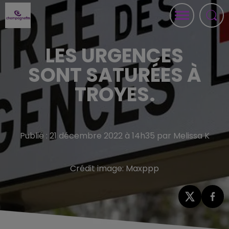
LES URGENCES
SONT SATURÉES À
TROYES.
Publié : 21 décembre 2022 à 14h35 par Melissa K
Crédit image:
Maxppp