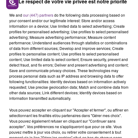
Le respect de votre vie privée est notre priorité
dirigés.
Le personnel médical attend des solutions «
We and
our (447) partners
do the following data processing based on
your consent and/or our legitimate interest: Store and/or access
rapides et pérennes ».
information on a device; Use limited data to select advertising; Create
profiles for personalised advertising; Use profiles to select personalised
advertising; Measure advertising performance; Measure content
performance; Understand audiences through statistics or combinations
of data from different sources; Develop and improve services; Create
FIL D'ACTU
profiles to personalise content; Use profiles to select personalised
content; Use limited data to select content; Ensure security, prevent and
detect fraud, and fix errors; Deliver and present advertising and content;
Save and communicate privacy choices. These technologies may
process personal data such as IP address and browsing data to offer
following functionalities: Identify devices based on information actively
requested; Use precise geolocation data; Match and combine data from
other data sources; Link different devices; Identify devices based on
information transmitted automatically.
Vous pouvez accepter en cliquant sur "Accepter et fermer", ou affiner en
11h37
sélectionnant les finalités et/ou partenaires dans "Gérer mes choix".
LA CENTRALE NUCLÉAIRE DE CHOOZ
Vous pouvez également refuser en cliquant sur "Continuer sans
TOUJOURS À L'ARRÊT
accepter". Vos préférences ne s'appliqueront que pour ce site. Vous
pouvez mettre à jour vos choix, ou retirer votre consentement à tout
Cela fait déjà une semaine que la centrale
moment via le lien "Gérer les cookies" situé en bas de chaque page.