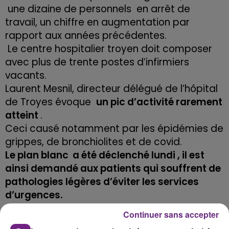
une dizaine de personnels en arrêt de
travail, un chiffre en augmentation par
rapport aux années précédentes.
Le centre hospitalier troyen doit composer
avec plus de trente postes d’infirmiers
vacants.
Laurent Mesnil, directeur délégué de l’hôpital
de Troyes évoque
un pic d’activité rarement
atteint
.
Ceci causé notamment par les épidémies de
grippes, de bronchiolites et de covid.
Le plan blanc a été déclenché lundi , il est
ainsi demandé aux patients qui souffrent de
pathologies légères d’éviter les services
d’urgences.
Les malades peuvent se rendre chez leur
Continuer sans accepter
médecin traitant, ou appeler le 15 pour être