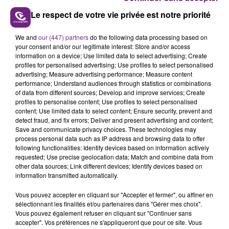
DE FRANCE DE LASER GAME
Le respect de votre vie privée est notre priorité
Tours les jours, retrouvez le "Mag des Sports"
We and
our (447) partners
do the following data processing based on
your consent and/or our legitimate interest: Store and/or access
Champagne FM.
information on a device; Use limited data to select advertising; Create
profiles for personalised advertising; Use profiles to select personalised
advertising; Measure advertising performance; Measure content
performance; Understand audiences through statistics or combinations
of data from different sources; Develop and improve services; Create
profiles to personalise content; Use profiles to select personalised
content; Use limited data to select content; Ensure security, prevent and
detect fraud, and fix errors; Deliver and present advertising and content;
Save and communicate privacy choices. These technologies may
TITRES DIFFUSÉS
process personal data such as IP address and browsing data to offer
following functionalities: Identify devices based on information actively
requested; Use precise geolocation data; Match and combine data from
other data sources; Link different devices; Identify devices based on
21h05
21h05
21h02
21h02
information transmitted automatically.
Vous pouvez accepter en cliquant sur "Accepter et fermer", ou affiner en
sélectionnant les finalités et/ou partenaires dans "Gérer mes choix".
Vous pouvez également refuser en cliquant sur "Continuer sans
accepter". Vos préférences ne s'appliqueront que pour ce site. Vous