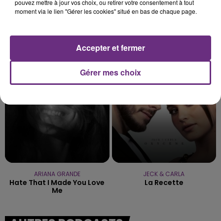
pouvez mettre à jour vos choix, ou retirer votre consentement à tout
moment via le lien "Gérer les cookies" situé en bas de chaque page.
PLAIN WHITE T'S
SHAKIRA FEAT. BURNA BOY
Accepter et fermer
Hey There Delilah
Dai Dai
Gérer mes choix
20h58
20h58
20h55
20h55
ARIANA GRANDE
JECK & CARLA
Hate That I Made You Love
La Recette
Me