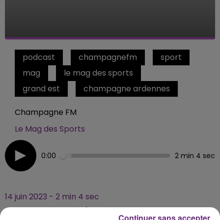
podcast
champagnefm
sport
mag
le mag des sports
grand est
champagne ardennes
Champagne FM
Le Mag des Sports
0:00
2 min 4 sec
14 juin 2023 - 2 min 4 sec
LES TEMPLIERS PRÉPARENT LE CHAMPIONNAT
Continuer sans accepter