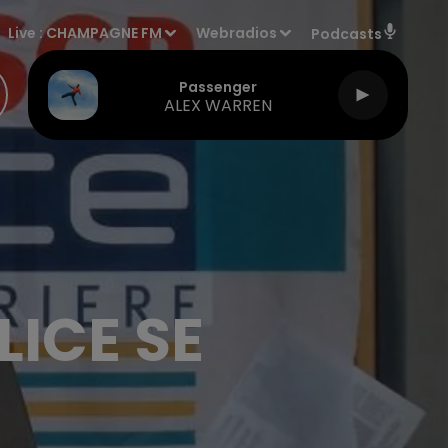
Live :
CHAMPAGNE FM
Webradios
Podcasts
Passenger
ALEX WARREN
LICE SE