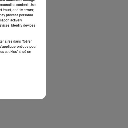
personalise content; Use
 fraud, and fix errors;
 may process personal
mation actively
vices; Identify devices
rtenaires dans "Gérer
s'appliqueront que pour
les cookies" situé en