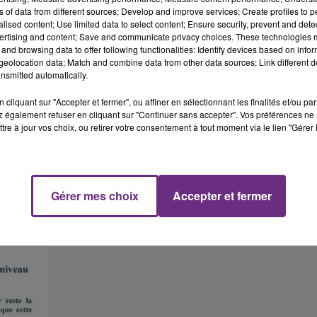
ns of data from different sources; Develop and improve services; Create profiles to 
alised content; Use limited data to select content; Ensure security, prevent and detect
ertising and content; Save and communicate privacy choices. These technologies
and browsing data to offer following functionalities: Identify devices based on infor
eolocation data; Match and combine data from other data sources; Link different de
nsmitted automatically.
cliquant sur "Accepter et fermer", ou affiner en sélectionnant les finalités et/ou pa
 également refuser en cliquant sur "Continuer sans accepter". Vos préférences ne 
tre à jour vos choix, ou retirer votre consentement à tout moment via le lien "Gérer 
Gérer mes choix
Accepter et fermer