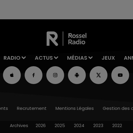
Une fête est donc organisée et vous êtes tous
conviés !
RADIO
ACTUS
MÉDIAS
JEUX
AN
nts
Recrutement
Mentions Légales
Gestion des 
Archives
2026
2025
2024
2023
2022