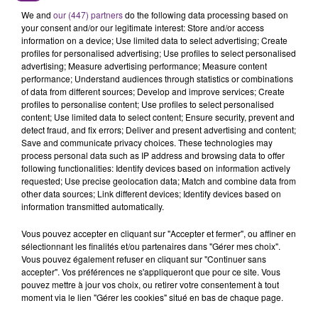
région.
We and
our (447) partners
do the following data processing based on
your consent and/or our legitimate interest: Store and/or access
information on a device; Use limited data to select advertising; Create
profiles for personalised advertising; Use profiles to select personalised
advertising; Measure advertising performance; Measure content
performance; Understand audiences through statistics or combinations
of data from different sources; Develop and improve services; Create
profiles to personalise content; Use profiles to select personalised
content; Use limited data to select content; Ensure security, prevent and
TITRES DIFFUSÉS
detect fraud, and fix errors; Deliver and present advertising and content;
Save and communicate privacy choices. These technologies may
process personal data such as IP address and browsing data to offer
following functionalities: Identify devices based on information actively
15h13
15h13
15h06
15h06
requested; Use precise geolocation data; Match and combine data from
other data sources; Link different devices; Identify devices based on
information transmitted automatically.
Vous pouvez accepter en cliquant sur "Accepter et fermer", ou affiner en
sélectionnant les finalités et/ou partenaires dans "Gérer mes choix".
Vous pouvez également refuser en cliquant sur "Continuer sans
accepter". Vos préférences ne s'appliqueront que pour ce site. Vous
pouvez mettre à jour vos choix, ou retirer votre consentement à tout
moment via le lien "Gérer les cookies" situé en bas de chaque page.
JECK & CARLA
BEBE REXHA