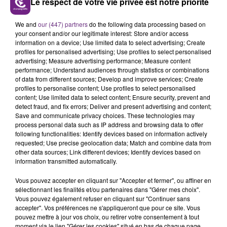
Le respect de votre vie privée est notre priorité
avec les personnalités qui font l'actu dans notre
région.
We and
our (447) partners
do the following data processing based on
your consent and/or our legitimate interest: Store and/or access
information on a device; Use limited data to select advertising; Create
profiles for personalised advertising; Use profiles to select personalised
advertising; Measure advertising performance; Measure content
performance; Understand audiences through statistics or combinations
of data from different sources; Develop and improve services; Create
profiles to personalise content; Use profiles to select personalised
content; Use limited data to select content; Ensure security, prevent and
TITRES DIFFUSÉS
detect fraud, and fix errors; Deliver and present advertising and content;
Save and communicate privacy choices. These technologies may
process personal data such as IP address and browsing data to offer
following functionalities: Identify devices based on information actively
6h52
6h52
6h46
6h46
requested; Use precise geolocation data; Match and combine data from
other data sources; Link different devices; Identify devices based on
information transmitted automatically.
Vous pouvez accepter en cliquant sur "Accepter et fermer", ou affiner en
sélectionnant les finalités et/ou partenaires dans "Gérer mes choix".
Vous pouvez également refuser en cliquant sur "Continuer sans
accepter". Vos préférences ne s'appliqueront que pour ce site. Vous
pouvez mettre à jour vos choix, ou retirer votre consentement à tout
moment via le lien "Gérer les cookies" situé en bas de chaque page.