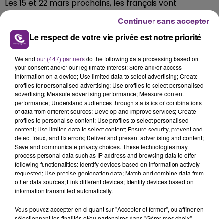
Les 15 et 22 mars prochains, les français vont
reprendre le chemin des urnes.
Continuer sans accepter
Si les débats politiques animent les discussions des
Le respect de votre vie privée est notre priorité
adultes, ils résonnent aussi dans la cour de récré.
We and
our (447) partners
do the following data processing based on
Les enfants ont eux aussi, leur avis sur la question!
your consent and/or our legitimate interest: Store and/or access
Direction l'école élémentaire Charpentier, à Reims, où
information on a device; Use limited data to select advertising; Create
profiles for personalised advertising; Use profiles to select personalised
nous avons poussé la porte d'une classe de CM1 pour
advertising; Measure advertising performance; Measure content
recueillir la parole de ces citoyens en herbe...
performance; Understand audiences through statistics or combinations
of data from different sources; Develop and improve services; Create
profiles to personalise content; Use profiles to select personalised
content; Use limited data to select content; Ensure security, prevent and
detect fraud, and fix errors; Deliver and present advertising and content;
Save and communicate privacy choices. These technologies may
process personal data such as IP address and browsing data to offer
following functionalities: Identify devices based on information actively
requested; Use precise geolocation data; Match and combine data from
TITRES DIFFUSÉS
other data sources; Link different devices; Identify devices based on
information transmitted automatically.
Vous pouvez accepter en cliquant sur "Accepter et fermer", ou affiner en
17h07
17h07
17h03
17h03
sélectionnant les finalités et/ou partenaires dans "Gérer mes choix".