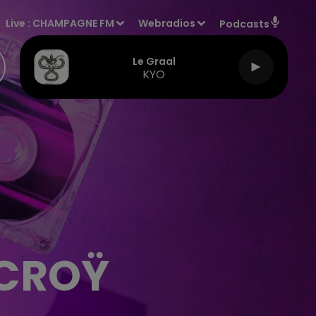
Live :
CHAMPAGNE FM
Webradios
Podcasts
Le Graal
KYO
 CROŸ