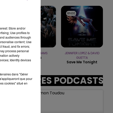
16h00 - 20h00
LE WEEK-END CHAMPAGNE FM
8h03
8h03
8h00
8h00
erest: Store and/or
tising; Use profiles to
sec
tand audiences through
personalise content; Use
 fraud, and fix errors;
 may process personal
ROBBIE WILLIAMS
JENNIFER LOPEZ & DAVID
mation actively
Angels
GUETTA
vices; Identify devices
Save Me Tonight
rtenaires dans "Gérer
AUTRES PODCASTS
s'appliqueront que pour
les cookies" situé en