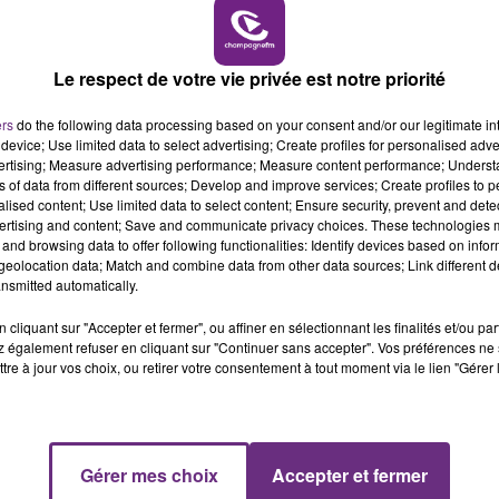
11h00 - 16h00
LE WEEK-END CHAMPAGNE FM
Le respect de votre vie privée est notre priorité
ers
do the following data processing based on your consent and/or our legitimate int
device; Use limited data to select advertising; Create profiles for personalised adver
2 min 13 
vertising; Measure advertising performance; Measure content performance; Unders
ns of data from different sources; Develop and improve services; Create profiles to 
alised content; Use limited data to select content; Ensure security, prevent and detect
ertising and content; Save and communicate privacy choices. These technologies
and browsing data to offer following functionalities: Identify devices based on infor
eolocation data; Match and combine data from other data sources; Link different de
nsmitted automatically.
cliquant sur "Accepter et fermer", ou affiner en sélectionnant les finalités et/ou pa
 également refuser en cliquant sur "Continuer sans accepter". Vos préférences ne 
Ardennes.
tre à jour vos choix, ou retirer votre consentement à tout moment via le lien "Gérer 
e Temps, les Fêtes Historiques du Mont Cornu vous
Les Médiévales de Croÿ”.
 2024 au Centre Historique du Mont Cornu à Montcornet-
Gérer mes choix
Accepter et fermer