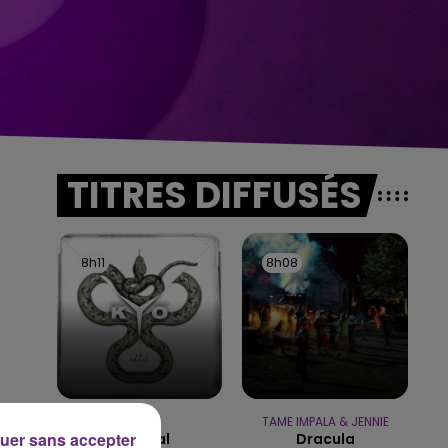
TITRES DIFFUSÉS
8h11
8h11
8h08
8h08
KYO
TAME IMPALA & JENNIE
uer sans accepter
Le Graal
Dracula