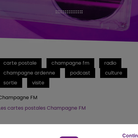
carte postale
champagne fm
radio
champagne ardenne
podcast
culture
sortie
visite
Champagne FM
Les cartes postales Champagne FM
Contin