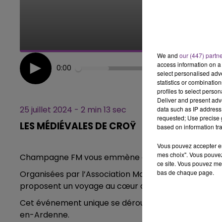
7h00 - 11h00
BEST OF
We and
our (447) partn
access information on a 
0:00
select personalised ad
statistics or combinatio
profiles to select person
Deliver and present adv
25 juillet 2024 - 2 min 13 sec
data such as IP address 
requested; Use precise g
LES MÉDIÉVALES DE CROŸ
based on information tra
Vous pouvez accepter en 
mes choix". Vous pouvez
Champagne FM vous emmène aujourd'hui dans les 
ce site. Vous pouvez met
bas de chaque page.
Organisées par l’Association Montcornet Remonte L
proposent un voyage au cœur du Moyen-Âge avec “
Cet événement unique se déroulera les 3 et 4 août
en-Ardenne.