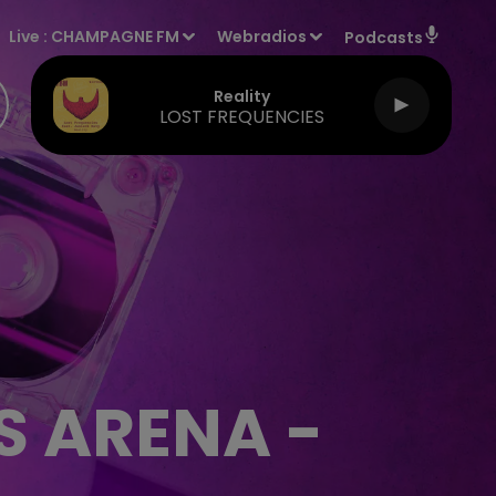
Live :
CHAMPAGNE FM
Webradios
Podcasts
Reality
LOST FREQUENCIES
S ARENA -