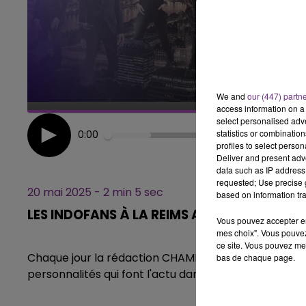
10h00 - 14h00
LE TICKET DE CAISSE
We and
our (447) partn
access information on a 
select personalised ad
statistics or combinatio
0:00
profiles to select person
Deliver and present adv
data such as IP address 
requested; Use precise g
20 mai 2025 - 2 min 5 sec
based on information tra
LES INDOFANS À LA REIMS ARENA - STEVE
Vous pouvez accepter en 
mes choix". Vous pouvez
ce site. Vous pouvez met
Chaque jour la rédaction CHAMPAGNE FM, vous propo
bas de chaque page.
personnalités qui font l'actu dans notre région.