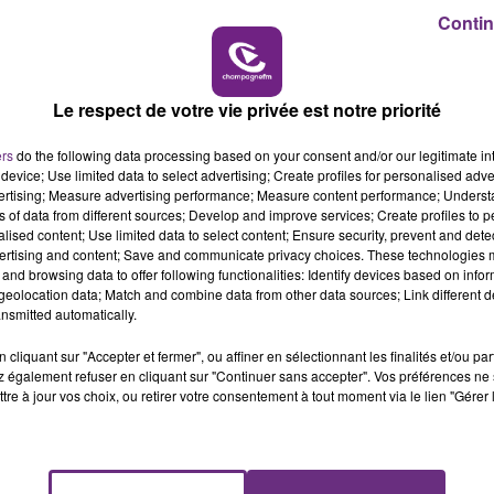
Contin
14h00 - 15h00
LA RADIO POP
Le respect de votre vie privée est notre priorité
ers
do the following data processing based on your consent and/or our legitimate int
device; Use limited data to select advertising; Create profiles for personalised adver
vertising; Measure advertising performance; Measure content performance; Unders
ns of data from different sources; Develop and improve services; Create profiles to 
2 min 5 
alised content; Use limited data to select content; Ensure security, prevent and detect
ertising and content; Save and communicate privacy choices. These technologies
and browsing data to offer following functionalities: Identify devices based on infor
eolocation data; Match and combine data from other data sources; Link different de
nsmitted automatically.
cliquant sur "Accepter et fermer", ou affiner en sélectionnant les finalités et/ou pa
 également refuser en cliquant sur "Continuer sans accepter". Vos préférences ne 
tre à jour vos choix, ou retirer votre consentement à tout moment via le lien "Gérer 
se un ZOOM sur un sujet d'actualité. Rencontre avec les