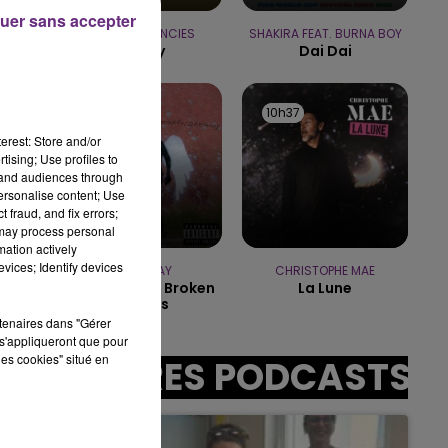
uer sans accepter
LOST FREQUENCIES
SHAKIRA FEAT. BURNA BOY
15h00 - 19h00
Reality
Dai Dai
LE CLUB CHAMPAGNE FM
10h41
10h41
10h37
10h37
erest: Store and/or
tising; Use profiles to
tand audiences through
personalise content; Use
sec
 fraud, and fix errors;
 may process personal
mation actively
vices; Identify devices
GREEN DAY
CHRISTOPHE MAE
Boulevard Of Broken
La Lune
Dreams
rtenaires dans "Gérer
s'appliqueront que pour
les cookies" situé en
AUTRES PODCASTS