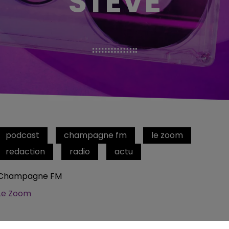
STEVE
podcast
champagne fm
le zoom
redaction
radio
actu
Champagne FM
Le Zoom