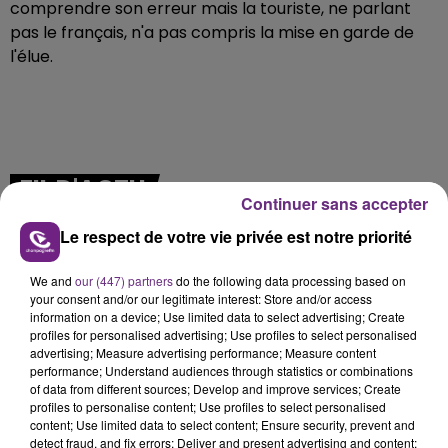
comprendre son erreur mais la touriste, ne parlant
pas le français, n'a pas compris la mise en garde de
l'élue.
FIL D'ACTU
Continuer sans accepter
Le respect de votre vie privée est notre priorité
We and
our (447) partners
do the following data processing based on
your consent and/or our legitimate interest: Store and/or access
information on a device; Use limited data to select advertising; Create
profiles for personalised advertising; Use profiles to select personalised
advertising; Measure advertising performance; Measure content
performance; Understand audiences through statistics or combinations
7 août 2026
of data from different sources; Develop and improve services; Create
LA CENTRALE NUCLÉAIRE DE CHOOZ
profiles to personalise content; Use profiles to select personalised
TOUJOURS À L'ARRÊT
content; Use limited data to select content; Ensure security, prevent and
detect fraud, and fix errors; Deliver and present advertising and content;