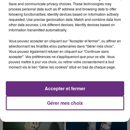
Cela fait déjà une semaine que la centrale
Save and communicate privacy choices. These technologies may
nucléaire ardennaise est à l'arrêt. Une situation
process personal data such as IP address and browsing data to offer
following functionalities: Identify devices based on information actively
justifiée par la sécheresse intense qui est toujours
requested; Use precise geolocation data; Match and combine data from
présente.
other data sources; Link different devices; Identify devices based on
information transmitted automatically.
Vous pouvez accepter en cliquant sur "Accepter et fermer", ou affiner en
sélectionnant les finalités et/ou partenaires dans "Gérer mes choix".
Vous pouvez également refuser en cliquant sur "Continuer sans
7 août 2026
accepter". Vos préférences ne s'appliqueront que pour ce site. Vous
LE MAGASIN JOUÉCLUB DE REIMS FERME
pouvez mettre à jour vos choix, ou retirer votre consentement à tout
SES PORTES
moment via le lien "Gérer les cookies" situé en bas de chaque page.
C'était l'une des institutions du centre-ville
rémois. Le magasin JouéClub est contraint de
fermer ses portes.
Accepter et fermer
TITRES DIFFUSÉS
Gérer mes choix
7h52
7h52
7h47
7h47