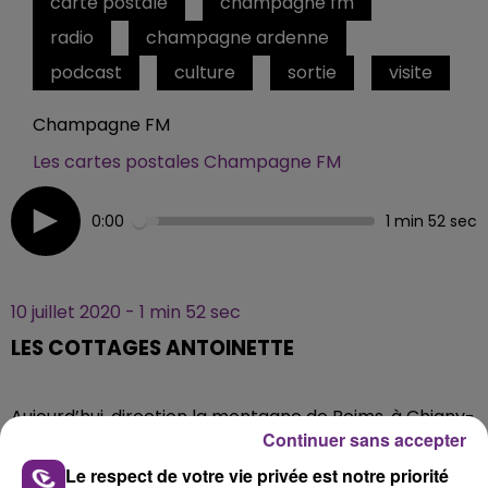
carte postale
champagne fm
radio
champagne ardenne
podcast
culture
sortie
visite
Champagne FM
Les cartes postales Champagne FM
0:00
1 min 52 sec
10 juillet 2020 - 1 min 52 sec
LES COTTAGES ANTOINETTE
Aujourd’hui, direction la montagne de Reims, à Chigny-
Continuer sans accepter
les-Roses, pour découvrir les cottages Antoinette. A
mi-chemin entre le gîte et la maison d’hôtes, ces
Le respect de votre vie privée est notre priorité