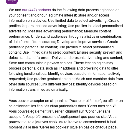
maisons sur pilotis vous attendent au beau milieu des
coteaux.
We and
our (447) partners
do the following data processing based on
your consent and/or our legitimate interest: Store and/or access
information on a device; Use limited data to select advertising; Create
profiles for personalised advertising; Use profiles to select personalised
advertising; Measure advertising performance; Measure content
performance; Understand audiences through statistics or combinations
of data from different sources; Develop and improve services; Create
profiles to personalise content; Use profiles to select personalised
content; Use limited data to select content; Ensure security, prevent and
detect fraud, and fix errors; Deliver and present advertising and content;
TITRES DIFFUSÉS
Save and communicate privacy choices. These technologies may
process personal data such as IP address and browsing data to offer
following functionalities: Identify devices based on information actively
15h38
15h38
15h36
15h36
requested; Use precise geolocation data; Match and combine data from
other data sources; Link different devices; Identify devices based on
information transmitted automatically.
Vous pouvez accepter en cliquant sur "Accepter et fermer", ou affiner en
sélectionnant les finalités et/ou partenaires dans "Gérer mes choix".
Vous pouvez également refuser en cliquant sur "Continuer sans
accepter". Vos préférences ne s'appliqueront que pour ce site. Vous
pouvez mettre à jour vos choix, ou retirer votre consentement à tout
moment via le lien "Gérer les cookies" situé en bas de chaque page.