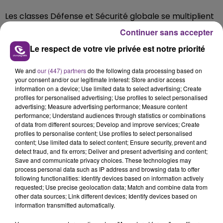
Les classes Défense et Sécurité globale se multiplient
dans notre région. L’objectif est de faire connaître aux
Continuer sans accepter
élèves les acteurs ainsi que les enjeux de la défense et
Le respect de votre vie privée est notre priorité
de la sécurité, mais aussi de développer le lien entre
l’Armée et la Nation. Déjà engagé avec le 40e
We and
our (447) partners
do the following data processing based on
régiment d’artillerie de Suippes, le collège Pierre-
your consent and/or our legitimate interest: Store and/or access
Souverville, à Pontfaverger-Moronvilliers, dans la
information on a device; Use limited data to select advertising; Create
profiles for personalised advertising; Use profiles to select personalised
Marne, a également signé une convention avec le
advertising; Measure advertising performance; Measure content
Service départemental d’incendie et de secours
performance; Understand audiences through statistics or combinations
(SDIS).
of data from different sources; Develop and improve services; Create
profiles to personalise content; Use profiles to select personalised
content; Use limited data to select content; Ensure security, prevent and
detect fraud, and fix errors; Deliver and present advertising and content;
Save and communicate privacy choices. These technologies may
process personal data such as IP address and browsing data to offer
following functionalities: Identify devices based on information actively
requested; Use precise geolocation data; Match and combine data from
other data sources; Link different devices; Identify devices based on
information transmitted automatically.
TITRES DIFFUSÉS