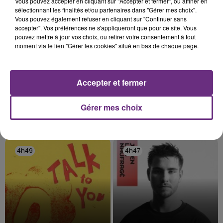
Vous pouvez accepter en cliquant sur "Accepter et fermer", ou affiner en
sélectionnant les finalités et/ou partenaires dans "Gérer mes choix".
4h56
4h56
4h53
4h53
Vous pouvez également refuser en cliquant sur "Continuer sans
accepter". Vos préférences ne s'appliqueront que pour ce site. Vous
pouvez mettre à jour vos choix, ou retirer votre consentement à tout
moment via le lien "Gérer les cookies" situé en bas de chaque page.
Accepter et fermer
Gérer mes choix
BRUNO MARS
IMAGINE DRAGONS
I Just Might
Birds
4h49
4h49
4h47
4h47