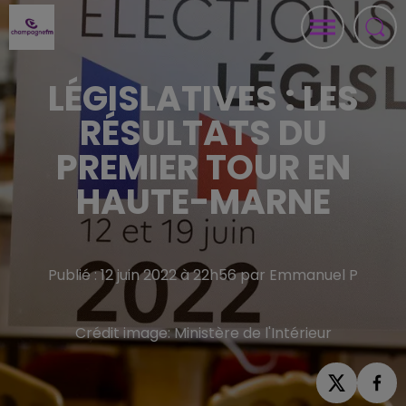
LÉGISLATIVES : LES
RÉSULTATS DU
PREMIER TOUR EN
HAUTE-MARNE
Publié : 12 juin 2022 à 22h56 par Emmanuel P
Crédit image:
Ministère de l'Intérieur