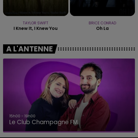
TAYLOR SWIFT
BRICE CONRAD
I Knew It, I Knew You
Oh La
A L'ANTENNE
15h00 - 19h00
Le Club Champagne FM