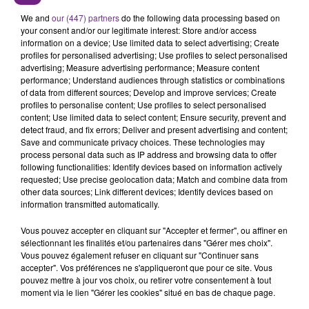
We and
our (447) partners
do the following data processing based on
your consent and/or our legitimate interest: Store and/or access
information on a device; Use limited data to select advertising; Create
profiles for personalised advertising; Use profiles to select personalised
advertising; Measure advertising performance; Measure content
performance; Understand audiences through statistics or combinations
FIL D'ACTU
of data from different sources; Develop and improve services; Create
profiles to personalise content; Use profiles to select personalised
content; Use limited data to select content; Ensure security, prevent and
detect fraud, and fix errors; Deliver and present advertising and content;
Save and communicate privacy choices. These technologies may
process personal data such as IP address and browsing data to offer
following functionalities: Identify devices based on information actively
requested; Use precise geolocation data; Match and combine data from
other data sources; Link different devices; Identify devices based on
information transmitted automatically.
6 août 2026
Vous pouvez accepter en cliquant sur "Accepter et fermer", ou affiner en
SI TOUT LE MONDE FAIT ÇA, MOI L'ANNÉE
sélectionnant les finalités et/ou partenaires dans "Gérer mes choix".
PROCHAINE JE VENDANGE EN...
Vous pouvez également refuser en cliquant sur "Continuer sans
La vendange en Champagne a débuté ce jeudi 6
accepter". Vos préférences ne s'appliqueront que pour ce site. Vous
pouvez mettre à jour vos choix, ou retirer votre consentement à tout
août dans la commune de Montgueux (Aube). Du
moment via le lien "Gérer les cookies" situé en bas de chaque page.
jamais vu !