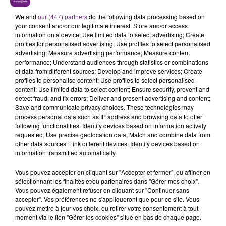
Reims cet événement se déroulera sous la forme
d'une journée ludique et sportive.
We and
our (447) partners
do the following data processing based on
your consent and/or our legitimate interest: Store and/or access
information on a device; Use limited data to select advertising; Create
profiles for personalised advertising; Use profiles to select personalised
advertising; Measure advertising performance; Measure content
performance; Understand audiences through statistics or combinations
of data from different sources; Develop and improve services; Create
profiles to personalise content; Use profiles to select personalised
content; Use limited data to select content; Ensure security, prevent and
detect fraud, and fix errors; Deliver and present advertising and content;
TITRES DIFFUSÉS
Save and communicate privacy choices. These technologies may
process personal data such as IP address and browsing data to offer
following functionalities: Identify devices based on information actively
22h09
22h09
22h06
22h06
requested; Use precise geolocation data; Match and combine data from
other data sources; Link different devices; Identify devices based on
information transmitted automatically.
Vous pouvez accepter en cliquant sur "Accepter et fermer", ou affiner en
sélectionnant les finalités et/ou partenaires dans "Gérer mes choix".
Vous pouvez également refuser en cliquant sur "Continuer sans
accepter". Vos préférences ne s'appliqueront que pour ce site. Vous
pouvez mettre à jour vos choix, ou retirer votre consentement à tout
moment via le lien "Gérer les cookies" situé en bas de chaque page.