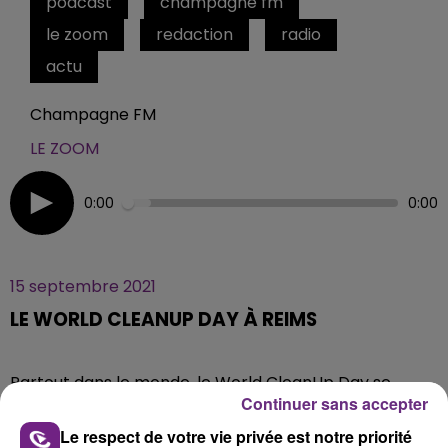
podcast
champagne fm
le zoom
redaction
radio
actu
Champagne FM
LE ZOOM
0:00
0:00
15 septembre 2021
LE WORLD CLEANUP DAY À REIMS
Partout dans le monde, le World CleanUp Day se
Continuer sans accepter
déroulera le 18 septembre. Il s'agit d'une journée
dédiée au ramassage des déchets sur la planète. A
Le respect de votre vie privée est notre priorité