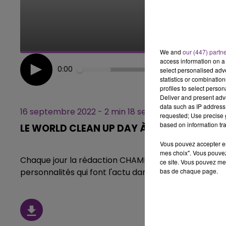
LE BEST OF DE LA FAMILLE
CHAMPAGNE FM
We and
our (447) partn
access information on a 
0:00
select personalised ad
statistics or combinatio
profiles to select person
Deliver and present adv
data such as IP address 
16 septembre 2022 - 2 min 18 sec
requested; Use precise g
based on information tra
LE WORLD CLEAN UP DAY À REIMS
Vous pouvez accepter en 
mes choix". Vous pouvez
Chaque jour la rédaction CHAMPAGNE FM, vous propo
ce site. Vous pouvez met
bas de chaque page.
personnalités qui font l'actu dans notre région.