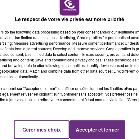
6h00 - 10h00
LA FAMILLE
Le respect de votre vie privée est notre priorité
ers
do the following data processing based on your consent and/or our legitimate int
device; Use limited data to select advertising; Create profiles for personalised adver
2 min 18 
vertising; Measure advertising performance; Measure content performance; Unders
ns of data from different sources; Develop and improve services; Create profiles to 
alised content; Use limited data to select content; Ensure security, prevent and detect
ertising and content; Save and communicate privacy choices. These technologies
and browsing data to offer following functionalities: Identify devices based on infor
eolocation data; Match and combine data from other data sources; Link different de
nsmitted automatically.
cliquant sur "Accepter et fermer", ou affiner en sélectionnant les finalités et/ou pa
 également refuser en cliquant sur "Continuer sans accepter". Vos préférences ne 
se un ZOOM sur un sujet d'actualité. Rencontre avec les
tre à jour vos choix, ou retirer votre consentement à tout moment via le lien "Gérer 
Gérer mes choix
Accepter et fermer