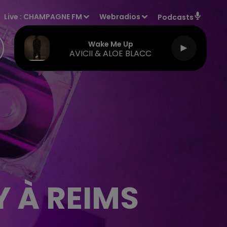
Live :
CHAMPAGNE FM
Webradios
Podcasts
Wake Me Up
AVICII & ALOE BLACC
 À REIMS