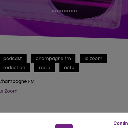
podcast
champagne fm
le zoom
redaction
radio
actu
Champagne FM
Le Zoom
Contin