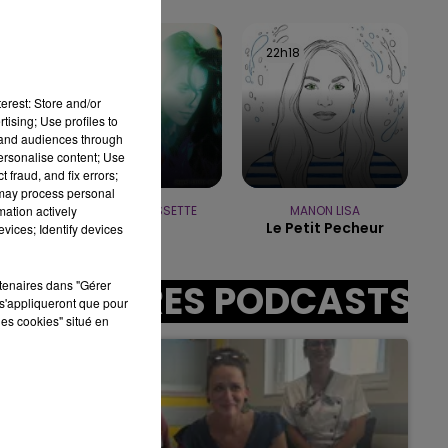
10h00 - 14h00
LE TICKET DE CAISSE
22h20
22h20
22h18
22h18
erest: Store and/or
tising; Use profiles to
sec
tand audiences through
personalise content; Use
 fraud, and fix errors;
 may process personal
mation actively
ALANIS MORISSETTE
MANON LISA
Ironic
Le Petit Pecheur
vices; Identify devices
rtenaires dans "Gérer
AUTRES PODCASTS
s'appliqueront que pour
les cookies" situé en