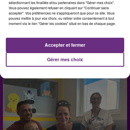
sélectionnant les finalités et/ou partenaires dans "Gérer mes choix".
Vous pouvez également refuser en cliquant sur "Continuer sans
accepter". Vos préférences ne s'appliqueront que pour ce site. Vous
29 juillet 2026
pouvez mettre à jour vos choix, ou retirer votre consentement à tout
GAGNEZ VOTRE SÉJOUR AU CENTER
moment via le lien "Gérer les cookies" situé en bas de chaque page.
PARCS DU LAC D’AILETTE AVEC
CHAMPAGNE FM
Accepter et fermer
Gérer mes choix
LES PODCASTS