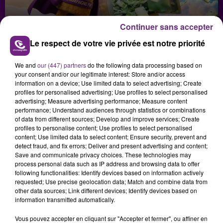
1er septembre 2025
Continuer sans accepter
LE SUPER BOUCHON CHAMPAGNE FM
Le respect de votre vie privée est notre priorité
We and
our (447) partners
do the following data processing based on
your consent and/or our legitimate interest: Store and/or access
information on a device; Use limited data to select advertising; Create
profiles for personalised advertising; Use profiles to select personalised
advertising; Measure advertising performance; Measure content
performance; Understand audiences through statistics or combinations
of data from different sources; Develop and improve services; Create
profiles to personalise content; Use profiles to select personalised
29 juillet 2026
content; Use limited data to select content; Ensure security, prevent and
GAGNEZ VOS INVITATIONS VIP POUR LES
detect fraud, and fix errors; Deliver and present advertising and content;
Save and communicate privacy choices. These technologies may
CONCERTS DE FOIRE EN SCÈNE 2026
process personal data such as IP address and browsing data to offer
following functionalities: Identify devices based on information actively
requested; Use precise geolocation data; Match and combine data from
other data sources; Link different devices; Identify devices based on
information transmitted automatically.
Vous pouvez accepter en cliquant sur "Accepter et fermer", ou affiner en