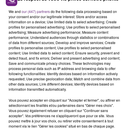
avec les personnalités qui font l'actu dans notre
We and
our (447) partners
do the following data processing based on
région.
your consent and/or our legitimate interest: Store and/or access
information on a device; Use limited data to select advertising; Create
profiles for personalised advertising; Use profiles to select personalised
advertising; Measure advertising performance; Measure content
performance; Understand audiences through statistics or combinations
of data from different sources; Develop and improve services; Create
profiles to personalise content; Use profiles to select personalised
content; Use limited data to select content; Ensure security, prevent and
detect fraud, and fix errors; Deliver and present advertising and content;
TITRES DIFFUSÉS
Save and communicate privacy choices. These technologies may
process personal data such as IP address and browsing data to offer
following functionalities: Identify devices based on information actively
requested; Use precise geolocation data; Match and combine data from
1h45
1h45
1h42
1h42
other data sources; Link different devices; Identify devices based on
information transmitted automatically.
Vous pouvez accepter en cliquant sur "Accepter et fermer", ou affiner en
sélectionnant les finalités et/ou partenaires dans "Gérer mes choix".
Vous pouvez également refuser en cliquant sur "Continuer sans
accepter". Vos préférences ne s'appliqueront que pour ce site. Vous
pouvez mettre à jour vos choix, ou retirer votre consentement à tout
moment via le lien "Gérer les cookies" situé en bas de chaque page.