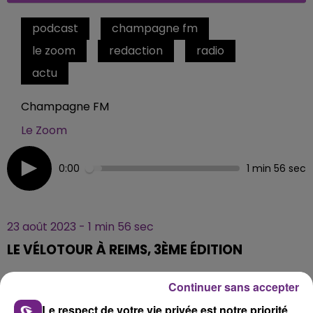
podcast
champagne fm
le zoom
redaction
radio
actu
Champagne FM
Le Zoom
0:00
1 min 56 sec
23 août 2023 - 1 min 56 sec
LE VÉLOTOUR À REIMS, 3ÈME ÉDITION
Continuer sans accepter
Chaque jour la rédaction CHAMPAGNE FM, vous
Le respect de votre vie privée est notre priorité
propose un ZOOM sur un sujet d'actualité. Rencontre