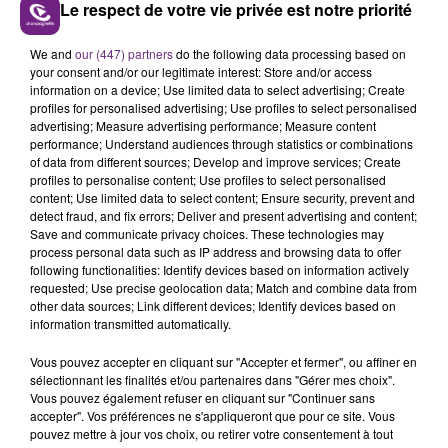
Dimanche 11 septembre 2016, les gendarmes
Le respect de votre vie privée est notre priorité
reçoivent l'appel de détresse de Benjamin Burel, un
père de famille qui vient de découvrir les corps sans
We and
our (447) partners
do the following data processing based on
vie de sa femme et ses 2 enfants.
your consent and/or our legitimate interest: Store and/or access
information on a device; Use limited data to select advertising; Create
profiles for personalised advertising; Use profiles to select personalised
advertising; Measure advertising performance; Measure content
performance; Understand audiences through statistics or combinations
of data from different sources; Develop and improve services; Create
profiles to personalise content; Use profiles to select personalised
content; Use limited data to select content; Ensure security, prevent and
detect fraud, and fix errors; Deliver and present advertising and content;
Save and communicate privacy choices. These technologies may
TITRES DIFFUSÉS
process personal data such as IP address and browsing data to offer
following functionalities: Identify devices based on information actively
requested; Use precise geolocation data; Match and combine data from
other data sources; Link different devices; Identify devices based on
19h54
19h54
19h49
19h49
information transmitted automatically.
Vous pouvez accepter en cliquant sur "Accepter et fermer", ou affiner en
sélectionnant les finalités et/ou partenaires dans "Gérer mes choix".
Vous pouvez également refuser en cliquant sur "Continuer sans
accepter". Vos préférences ne s'appliqueront que pour ce site. Vous
pouvez mettre à jour vos choix, ou retirer votre consentement à tout