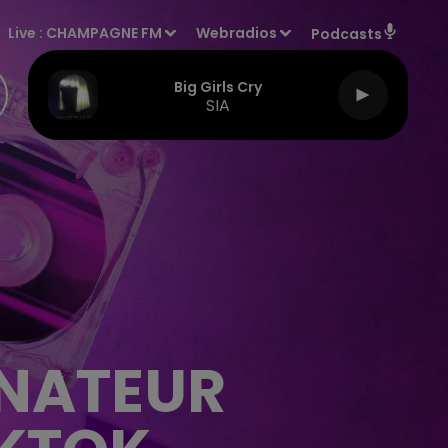
Live :
CHAMPAGNE FM
Webradios
Podcasts
Big Girls Cry
SIA
INATEUR