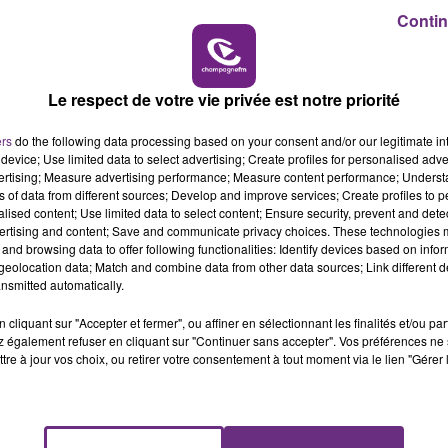
10h00 - 14h00
Contin
LE TICKET DE CAISSE
Le respect de votre vie privée est notre priorité
ers
do the following data processing based on your consent and/or our legitimate int
device; Use limited data to select advertising; Create profiles for personalised adver
vertising; Measure advertising performance; Measure content performance; Unders
ns of data from different sources; Develop and improve services; Create profiles to 
2 min 18 
alised content; Use limited data to select content; Ensure security, prevent and detect
ertising and content; Save and communicate privacy choices. These technologies
and browsing data to offer following functionalities: Identify devices based on infor
eolocation data; Match and combine data from other data sources; Link different de
nsmitted automatically.
SUR TIKTOK.
cliquant sur "Accepter et fermer", ou affiner en sélectionnant les finalités et/ou pa
 également refuser en cliquant sur "Continuer sans accepter". Vos préférences ne 
tre à jour vos choix, ou retirer votre consentement à tout moment via le lien "Gérer 
se un ZOOM sur un sujet d'actualité. Rencontre avec les