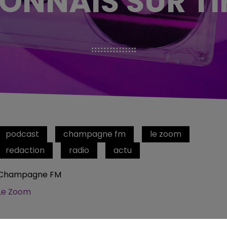
ONNAIS SUR TI
podcast
champagne fm
le zoom
redaction
radio
actu
Champagne FM
Le Zoom