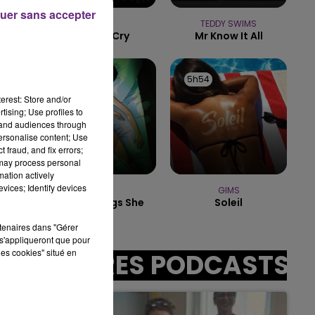
14h00 - 15h00
uer sans accepter
LA RADIO POP
SIA
TEDDY SWIMS
Big Girls Cry
Mr Know It All
5h57
5h57
5h54
5h54
erest: Store and/or
tising; Use profiles to
tand audiences through
personalise content; Use
sec
 fraud, and fix errors;
 may process personal
mation actively
vices; Identify devices
TATU
GIMS
All The Things She
Soleil
Said
rtenaires dans "Gérer
s'appliqueront que pour
les cookies" situé en
AUTRES PODCASTS