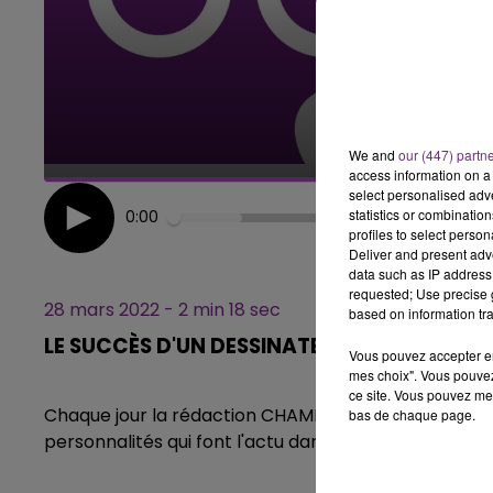
6h00 - 10h00
LA FAMILLE
We and
our (447) partn
access information on a 
select personalised ad
statistics or combinatio
0:00
profiles to select person
Deliver and present adv
data such as IP address 
requested; Use precise g
28 mars 2022 - 2 min 18 sec
based on information tra
LE SUCCÈS D'UN DESSINATEUR CHÂLONNAIS 
Vous pouvez accepter en 
mes choix". Vous pouvez
ce site. Vous pouvez met
Chaque jour la rédaction CHAMPAGNE FM, vous propo
bas de chaque page.
personnalités qui font l'actu dans notre région.