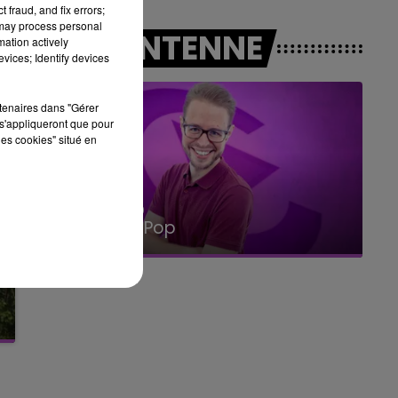
 fraud, and fix errors;
 may process personal
10h00 - 14h00
A L'ANTENNE
mation actively
LE TICKET DE CAISSE
vices; Identify devices
rtenaires dans "Gérer
s'appliqueront que pour
les cookies" situé en
14h00 - 15h00
La Radio Pop