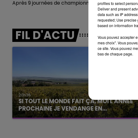
Après 9 journées de championnat le Stade de Reims 
5h00 - 6h00
profiles to select person
LE BEST OF DE LA FAMILLE
Deliver and present adv
data such as IP address 
CHAMPAGNE FM
requested; Use precise g
based on information tra
FIL D'ACTU
Vous pouvez accepter en 
mes choix". Vous pouvez
ce site. Vous pouvez met
bas de chaque page.
LE
6h00 - 10h00
La Famille
20h36
SI TOUT LE MONDE FAIT ÇA, MOI L'ANNÉE
PROCHAINE JE VENDANGE EN...
La vendange en Champagne a débuté ce jeudi
6 août dans la commune de Montgueux (Aube).
Du jamais vu !