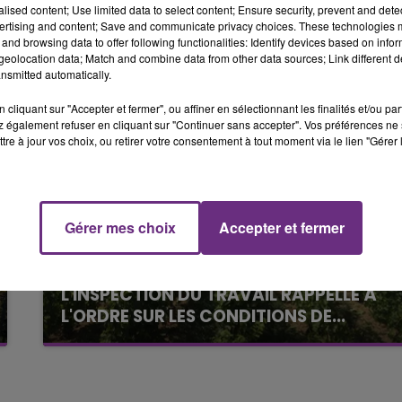
pointe provisoirement à la 12ème place de Ligue 1.
alised content; Use limited data to select content; Ensure security, prevent and detect
ertising and content; Save and communicate privacy choices. These technologies
6h00 - 10h00
and browsing data to offer following functionalities: Identify devices based on infor
LA FAMILLE
eolocation data; Match and combine data from other data sources; Link different de
nsmitted automatically.
cliquant sur "Accepter et fermer", ou affiner en sélectionnant les finalités et/ou pa
 également refuser en cliquant sur "Continuer sans accepter". Vos préférences ne 
tre à jour vos choix, ou retirer votre consentement à tout moment via le lien "Gérer 
10h00 - 14h00
Gérer mes choix
Accepter et fermer
LE TICKET DE CAISSE
14h39
L'INSPECTION DU TRAVAIL RAPPELLE À
L'ORDRE SUR LES CONDITIONS DE...
Alors que les dates de début des vendange
2026 s'est avéré être plus précoce que prévu,
l'inspection du Travail en profite pour rappeler