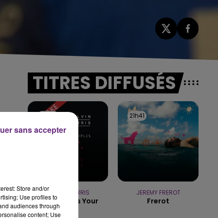
TITRES DIFFUSÉS
21h44
21h44
21h41
21h41
uer sans accepter
é
erest: Store and/or
CALVIN HARRIS
JEREMY FREROT
tising; Use profiles to
How Deep Is Your
Frerot
tand audiences through
Love
personalise content; Use