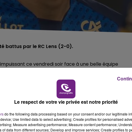
té battus par le RC Lens (2-0).
é impuissant ce vendredi soir face à une belle équipe
Contin
aux ont d'abord fait la différence
sur un penalty
concéd
e d'un joueur adverse (1-0, 45'+1). Le jeune attaquant des
Le respect de votre vie privée est notre priorité
des stadistes s'envolaient rapidement après le second but
ers
do the following data processing based on your consent and/or our legitimate int
device; Use limited data to select advertising; Create profiles for personalised adver
vertising; Measure advertising performance; Measure content performance; Unders
ns of data from different sources; Develop and improve services; Create profiles to 