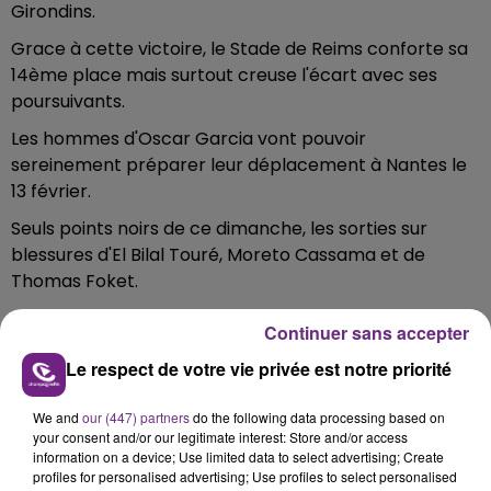
Girondins.
Grace à cette victoire, le Stade de Reims conforte sa
14ème place mais surtout creuse l'écart avec ses
poursuivants.
Les hommes d'Oscar Garcia vont pouvoir
sereinement préparer leur déplacement à Nantes le
13 février.
Seuls points noirs de ce dimanche, les sorties sur
blessures d'El Bilal Touré, Moreto Cassama et de
Thomas Foket.
Continuer sans accepter
Le respect de votre vie privée est notre priorité
FIL D'ACTU
We and
our (447) partners
do the following data processing based on
your consent and/or our legitimate interest: Store and/or access
information on a device; Use limited data to select advertising; Create
profiles for personalised advertising; Use profiles to select personalised