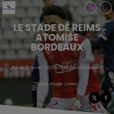
LE STADE DE REIMS
ATOMISE
BORDEAUX
Publié : 6 février 2022 à 17h16 par Emmanuel P
Crédit image:
L'Union