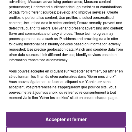
advertising; Measure advertising performance; Measure content
performance; Understand audiences through statistics or combinations
of data from different sources; Develop and improve services; Create
profiles to personalise content; Use profiles to select personalised
content; Use limited data to select content; Ensure security, prevent and
detect fraud, and fix errors; Deliver and present advertising and content;
20h36
Save and communicate privacy choices. These technologies may
SI TOUT LE MONDE FAIT ÇA, MOI L'ANNÉE
process personal data such as IP address and browsing data to offer
PROCHAINE JE VENDANGE EN...
following functionalities: Identify devices based on information actively
requested; Use precise geolocation data; Match and combine data from
La vendange en Champagne a débuté ce jeudi 6
other data sources; Link different devices; Identify devices based on
août dans la commune de Montgueux (Aube). Du
information transmitted automatically.
jamais vu !
Vous pouvez accepter en cliquant sur "Accepter et fermer", ou affiner en
sélectionnant les finalités et/ou partenaires dans "Gérer mes choix".
Vous pouvez également refuser en cliquant sur "Continuer sans
accepter". Vos préférences ne s'appliqueront que pour ce site. Vous
pouvez mettre à jour vos choix, ou retirer votre consentement à tout
moment via le lien "Gérer les cookies" situé en bas de chaque page.
14h39
L'INSPECTION DU TRAVAIL RAPPELLE À
L'ORDRE SUR LES CONDITIONS DE...
Accepter et fermer
Alors que les dates de début des vendange 2026
s'est avéré être plus précoce que prévu,